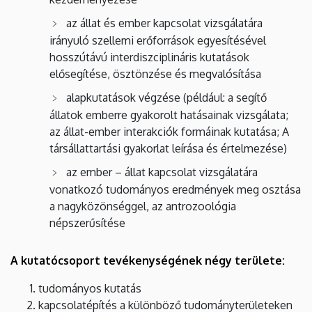
az állat és ember kapcsolat vizsgálatára
irányuló szellemi erőforrások egyesítésével
hosszútávú interdiszciplináris kutatások
elősegítése, ösztönzése és megvalósítása
alapkutatások végzése (például: a segítő
állatok emberre gyakorolt hatásainak vizsgálata;
az állat-ember interakciók formáinak kutatása; A
társállattartási gyakorlat leírása és értelmezése)
az ember – állat kapcsolat vizsgálatára
vonatkozó tudományos eredmények meg osztása
a nagyközönséggel, az antrozoológia
népszerűsítése
A kutatócsoport tevékenységének négy területe:
tudományos kutatás
kapcsolatépítés a különböző tudományterületeken