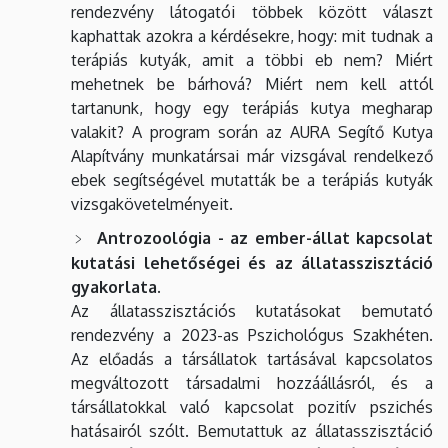
rendezvény látogatói többek között választ
kaphattak azokra a kérdésekre, hogy: mit tudnak a
terápiás kutyák, amit a többi eb nem? Miért
mehetnek be bárhová? Miért nem kell attól
tartanunk, hogy egy terápiás kutya megharap
valakit? A program során az AURA Segítő Kutya
Alapítvány munkatársai már vizsgával rendelkező
ebek segítségével mutatták be a terápiás kutyák
vizsgakövetelményeit.
Antrozoológia - az ember-állat kapcsolat
kutatási lehetőségei és az állatasszisztáció
gyakorlata.
Az állatasszisztációs kutatásokat bemutató
rendezvény a 2023-as Pszichológus Szakhéten.
Az előadás a társállatok tartásával kapcsolatos
megváltozott társadalmi hozzáállásról, és a
társállatokkal való kapcsolat pozitív pszichés
hatásairól szólt. Bemutattuk az állatasszisztáció