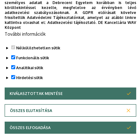
személyes adatait a Debreceni Egyetem korábban is teljes
körültekintéssel kezelte, megfelelve az érvényben lévő
adatkezelési szabályozásoknak. A GDPR előírásait követve
frissítettük Adatvédelmi Tájékoztatónkat, amelyet az alábbi linkre
kattintva olvashat el:
Adatkezelési tájékoztató.
DE Kancellária WAV
Központ
További információk
Nélkülözhetetlen sütik
Adatvédelem
Adatvédelem
Funkcionális sütik
Technikai információk
Analitikai sütik
Copyright © 2026 Unideb
Hirdetési sütik
KIVÁLASZTOTTAK MENTÉSE
WITHDRAW CONSENT
ÖSSZES ELUTASÍTÁSA
ÖSSZES ELFOGADÁSA