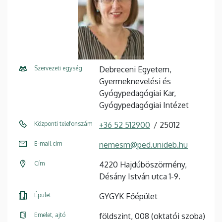
Szervezeti egység
Debreceni Egyetem,
Gyermeknevelési és
Gyógypedagógiai Kar,
Gyógypedagógiai Intézet
Központi telefonszám
+36 52 512900
25012
E-mail cím
nemesm@ped.unideb.hu
Cím
4220 Hajdúböszörmény,
Désány István utca 1-9.
Épület
GYGYK Főépület
Emelet, ajtó
földszint, 008 (oktatói szoba)