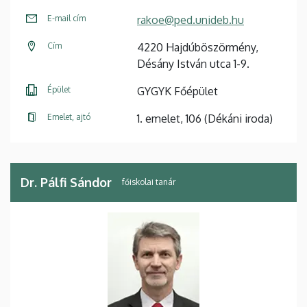
E-mail cím
rakoe@ped.unideb.hu
Cím
4220 Hajdúböszörmény,
Désány István utca 1-9.
Épület
GYGYK Főépület
Emelet, ajtó
1. emelet, 106 (Dékáni iroda)
Dr. Pálfi Sándor
főiskolai tanár