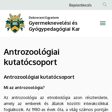
Antrozoológiai
Ugrás
Anonim
Bejelentkezés
a
Felhasználói
kutatócsoport
tartalomra
Debreceni Egyetem
fiók
Gyermeknevelési és
|
menüje
Gyógypedagógiai Kar
Gyermeknevelési
és
Antrozoológiai
Gyógypedagógiai
kutatócsoport
Kar
Antrozoológiai kutatócsoport
Mi az antrozoológia?
Az antrozoológia az etnobiológia azon részterülete,
amely az emberek és állatok közötti interakciókkal
foglalkozik. Az 1980-as évek óta, a világ számos pontján