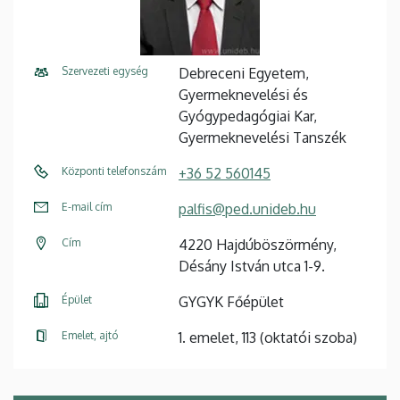
Szervezeti egység
Debreceni Egyetem,
Gyermeknevelési és
Gyógypedagógiai Kar,
Gyermeknevelési Tanszék
Központi telefonszám
+36 52 560145
E-mail cím
palfis@ped.unideb.hu
Cím
4220 Hajdúböszörmény,
Désány István utca 1-9.
Épület
GYGYK Főépület
Emelet, ajtó
1. emelet, 113 (oktatói szoba)