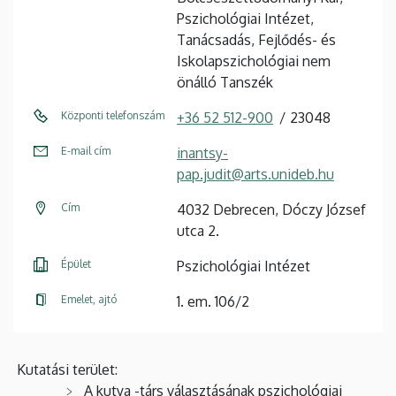
Pszichológiai Intézet,
Tanácsadás, Fejlődés- és
Iskolapszichológiai nem
önálló Tanszék
Központi telefonszám
+36 52 512-900
23048
E-mail cím
inantsy-
pap.judit@arts.unideb.hu
Cím
4032 Debrecen, Dóczy József
utca 2.
Épület
Pszichológiai Intézet
Emelet, ajtó
1. em. 106/2
Kutatási terület:
A kutya -társ választásának pszichológiai