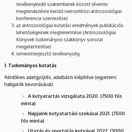
tevékenykedő szakemberek között (évente
megrendezésre kerülő nemzetközi antrozoológiai
konferencia szervezése)
az antrozoológiai kutatási eredmények publikációs
lehetőségeinek megteremtése (Antrozoológiai
Könyvek tudományos szakkönyv sorozat
megjelentetése)
ismeretterjesztő tevékenység
1. Tudományos kutatás
Kérdőíves adatgyűjtés, adatbázis kiépítése (egyetemi
hallgatók bevonásával):
A kutyatartás vizsgálata 2020. (7500 fős
minta)
Napjaink kutyatartási szokásai 2021. (7500
fős minta)
Utazás és sportolás kutyával 2022. (3000