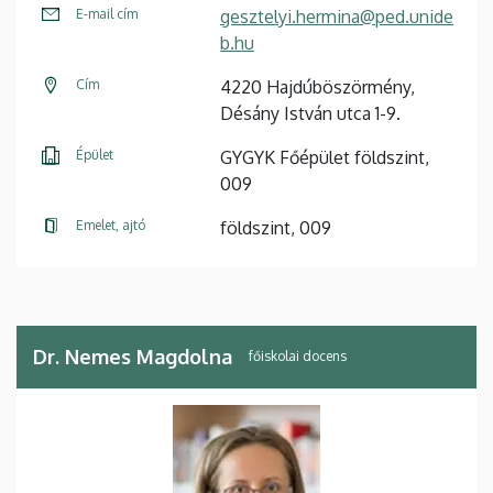
E-mail cím
gesztelyi.hermina@ped.unide
b.hu
Cím
4220 Hajdúböszörmény,
Désány István utca 1-9.
Épület
GYGYK Főépület földszint,
009
Emelet, ajtó
földszint, 009
Dr. Nemes Magdolna
főiskolai docens