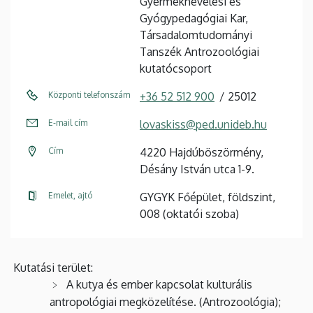
Gyermeknevelési és
Gyógypedagógiai Kar,
Társadalomtudományi
Tanszék Antrozoológiai
kutatócsoport
Központi telefonszám
+36 52 512 900
25012
E-mail cím
lovaskiss@ped.unideb.hu
Cím
4220 Hajdúböszörmény,
Désány István utca 1-9.
Emelet, ajtó
GYGYK Főépület, földszint,
008 (oktatói szoba)
Kutatási terület:
A kutya és ember kapcsolat kulturális
antropológiai megközelítése. (Antrozoológia);