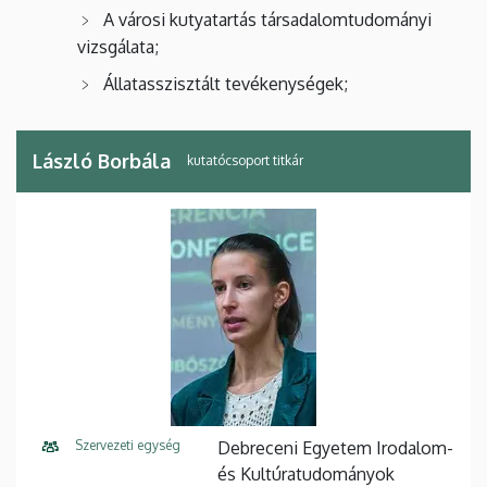
A városi kutyatartás társadalomtudományi
vizsgálata;
Állatasszisztált tevékenységek;
László Borbála
kutatócsoport titkár
Szervezeti egység
Debreceni Egyetem Irodalom-
és Kultúratudományok