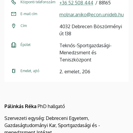
Központi telefonszám
+36 52 508 444
88165
E-mail cím
molnar.aniko@econ.unideb.hu
Cím
4032 Debrecen Böszörményi
út 138
Épület
Teknős-Sportgazdasági-
Menedzsment és
Teniszközpont
Emelet, ajtó
2. emelet, 206
Pálinkás Réka
PhD hallgató
Szervezeti egység: Debreceni Egyetem,
Gazdaságtudományi Kar, Sportgazdasági és -
menedzsment Intézet