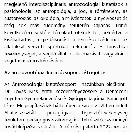
megjelenő interdiszciplináris antrozoológiai kutatások a
pszichológia, az antropológia, a jog, a történelem, az
állatorvoslás, az ökológia, a művészetek, a nyelvészet és
még sok más tudomány területén zajlanak. Ebből
következően sokféle témakört ölelnek fel, beleértve a
kisállattartást, a gazdálkodást, a természetvédelmet, az
állatokkal végzett sportokat, rekreációs és turisztikai
tevékenységet, a segítő állatok alkalmazását, vagy akár a
vegetarianizmus kérdését is.
Az antrozoológiai kutatócsoport létrejötte:
Az Antrozoológiai kutatócsoport –hazánkban elsőként–
Dr. Lovas Kiss Antal kezdeményezésére a Debreceni
Egyetem Gyermeknevelési és Gyógypedagógiai Karán jött
létre. Megalapításának hátterében a karon 2021-ben indult
Állatasszisztált pedagógiai fejlesztőtevékenység
területen pedagógus-szakvizsgára felkészítő szakirányú
továbbképzési szak állt. A képzési paletta 2022-ben az