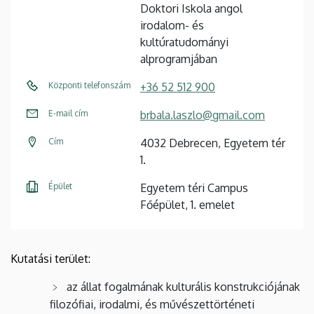
Doktori Iskola angol
irodalom- és
kultúratudományi
alprogramjában
Központi telefonszám
+36 52 512 900
E-mail cím
brbala.laszlo@gmail.com
Cím
4032 Debrecen, Egyetem tér
1.
Épület
Egyetem téri Campus
Főépület, 1. emelet
Kutatási terület:
az állat fogalmának kulturális konstrukciójának
filozófiai, irodalmi, és művészettörténeti