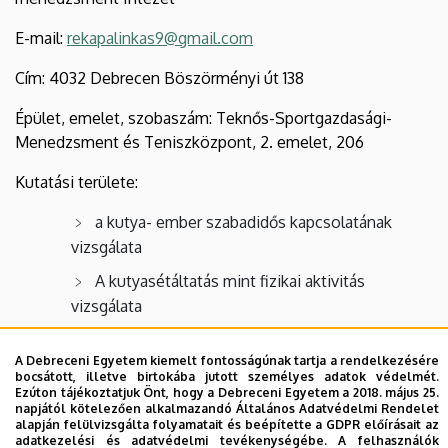
E-mail:
rekapalinkas9@gmail.com
Cím: 4032 Debrecen Böszörményi út 138
Épület, emelet, szobaszám: Teknős-Sportgazdasági-
Menedzsment és Teniszközpont, 2. emelet, 206
Kutatási területe:
a kutya- ember szabadidős kapcsolatának
vizsgálata
A kutyasétáltatás mint fizikai aktivitás
vizsgálata
A Debreceni Egyetem kiemelt fontosságúnak tartja a rendelkezésére
bocsátott, illetve birtokába jutott személyes adatok védelmét.
Ezúton tájékoztatjuk Önt, hogy a Debreceni Egyetem a 2018. május 25.
napjától kötelezően alkalmazandó Általános Adatvédelmi Rendelet
alapján felülvizsgálta folyamatait és beépítette a GDPR előírásait az
Legutóbbi frissítés:
2025. 04. 04. 10:24
adatkezelési és adatvédelmi tevékenységébe. A felhasználók