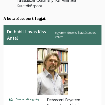
Társadalomtudományi Kar Animalia
Kutatóközpont
A kutatócsoport tagjai:
Dr. habil Lovas Kiss
egyetemi docens, kutatócsoport
vezető
Antal
Szervezeti egység
Debreceni Egyetem