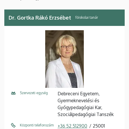
Dr. Gortka Rákó Erzsébet
főiskolai tanár
Szervezeti egység
Debreceni Egyetem,
Gyermeknevelési és
Gyógypedagógiai Kar,
Szociálpedagógiai Tanszék
Központi telefonszám
+36 52 512900
25001