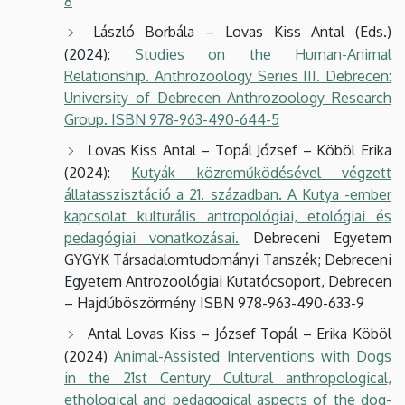
8
László Borbála – Lovas Kiss Antal (Eds.)
(2024):
Studies on the Human-Animal
Relationship. Anthrozoology Series III. Debrecen:
University of Debrecen Anthrozoology Research
Group. ISBN 978-963-490-644-5
Lovas Kiss Antal – Topál József – Köböl Erika
(2024):
Kutyák közreműködésével végzett
állatasszisztáció a 21. században. A Kutya -ember
kapcsolat kulturális antropológiai, etológiai és
pedagógiai vonatkozásai.
Debreceni Egyetem
GYGYK Társadalomtudományi Tanszék; Debreceni
Egyetem Antrozoológiai Kutatócsoport, Debrecen
– Hajdúböszörmény ISBN 978-963-490-633-9
Antal Lovas Kiss – József Topál – Erika Köböl
(2024)
Animal-Assisted Interventions with Dogs
in the 21st Century Cultural anthropological,
ethological and pedagogical aspects of the dog-