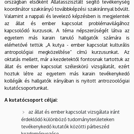
országban elsőként Állatasszisztált segítő tevékenység
koordinátor szakirányú továbbképzési szakiránnyal bővült.
Valamint a nappali és levelező képzésben is megjelentek
az állat és ember kapcsolat problémavilágához
kapcsolódó kurzusok. A téma népszerűségét látva az
egyetem más karain tanuló hallgatók számára is
elérhetővé tettük „A kutya - ember kapcsolat kulturális
antropológiai megközelítése” című kurzusunkat. Az
oktatás mellett, már a kezdetektől fontosnak tartottuk az
állat és ember kapcsolat széleskörű vizsgálatát, ezért
hoztuk létre az egyetem más karain tevékenykedő
kollégák és hallgatók irányában is nyitott antrozoológiai
kutatócsoportunkat.
A kutatócsoport céljai:
az állat és ember kapcsolat vizsgálata iránt
érdeklődő különböző tudományterületeken
tevékenykedő kutatók közötti párbeszéd
kezdeményezése