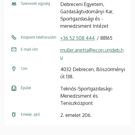
Szervezeti egység
Debreceni Egyetem,
Gazdaságtudományi Kar,
Sportgazdasági és -
menedzsment Intézet
Központi telefonszám
+36 52 508 444
88165
E-mail cím
muller.anetta@econ.unideb.h
u
Cím
4032 Debrecen, Böszörményi
út 138.
Épület
Teknős-Sportgazdasági-
Menedzsment és
Teniszközpont
Emelet, ajtó
2. emelet 206.