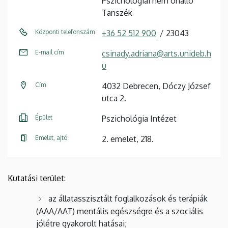
Pszichológiai nem önálló
Tanszék
Központi telefonszám
+36 52 512 900
23043
E-mail cím
csinady.adriana@arts.unideb.h
u
Cím
4032 Debrecen, Dóczy József
utca 2.
Épület
Pszichológia Intézet
Emelet, ajtó
2. emelet, 218.
Kutatási terület:
az állatasszisztált foglalkozások és terápiák
(AAA/AAT) mentális egészségre és a szociális
jólétre gyakorolt hatásai;