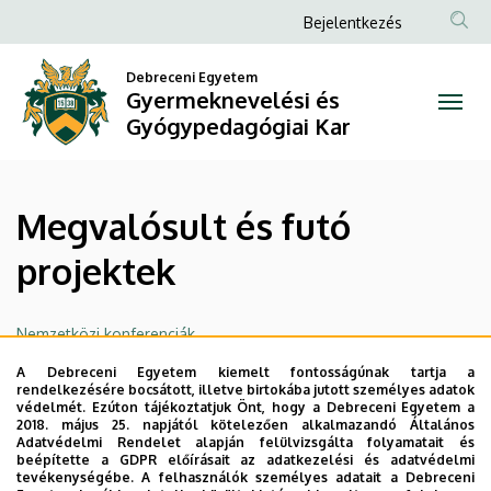
Megvalósult
Ugrás
Anonim
Bejelentkezés
a
Felhasználói
és
tartalomra
Debreceni Egyetem
fiók
Gyermeknevelési és
futó
menüje
Gyógypedagógiai Kar
projektek
|
Megvalósult és futó
Gyermeknevelési
projektek
és
Gyógypedagógiai
Nemzetközi konferenciák
Kar
A Debreceni Egyetem kiemelt fontosságúnak tartja a
Legutóbbi frissítés:
2022. 07. 22. 13:59
rendelkezésére bocsátott, illetve birtokába jutott személyes adatok
védelmét. Ezúton tájékoztatjuk Önt, hogy a Debreceni Egyetem a
2018. május 25. napjától kötelezően alkalmazandó Általános
Adatvédelmi Rendelet alapján felülvizsgálta folyamatait és
beépítette a GDPR előírásait az adatkezelési és adatvédelmi
tevékenységébe. A felhasználók személyes adatait a Debreceni