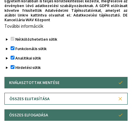
Egyetem korábban is teljes körültekintéssel kezelte, megfelelve az
érvényben lévő adatkezelési szabályozásoknak. A GDPR előírásait
követve frissítettük Adatvédelmi Tájékoztatónkat, amelyet az
alábbi linkre kattintva olvashat el:
Adatkezelési tájékoztató.
DE
Kancellária WAV Központ
További információk
Nélkülözhetetlen sütik
Funkcionális sütik
Analitikai sütik
Hirdetési sütik
KIVÁLASZTOTTAK MENTÉSE
WITHDRAW CONSENT
Adatvédelem
Adatvédelem
ÖSSZES ELUTASÍTÁSA
Technikai információk
ÖSSZES ELFOGADÁSA
Copyright © 2026 Unideb