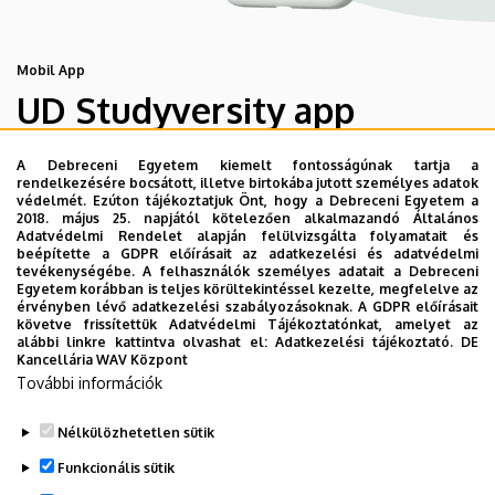
Mobil App
UD Studyversity app
A Debreceni Egyetem kiemelt fontosságúnak tartja a
Engedd meg, hogy figyelmedbe ajánljuk a Debreceni
rendelkezésére bocsátott, illetve birtokába jutott személyes adatok
Egyetem új applikációját, melyet hallgatói számára
védelmét. Ezúton tájékoztatjuk Önt, hogy a Debreceni Egyetem a
2018. május 25. napjától kötelezően alkalmazandó Általános
készített. Az alkalmazás bevezetésével célunk, hogy
Adatvédelmi Rendelet alapján felülvizsgálta folyamatait és
segítsünk eligazodni az egyetemi mindennapokban, a
beépítette a GDPR előírásait az adatkezelési és adatvédelmi
tevékenységébe. A felhasználók személyes adatait a Debreceni
tanulmányaiddal kapcsolatban gyorsan elérhető
Egyetem korábban is teljes körültekintéssel kezelte, megfelelve az
információkat biztosítsunk, útmutatót adjunk az egyetemi
érvényben lévő adatkezelési szabályozásoknak. A GDPR előírásait
követve frissítettük Adatvédelmi Tájékoztatónkat, amelyet az
évek során felmerülő helyzetekkel, kérdésekkel
alábbi linkre kattintva olvashat el:
Adatkezelési tájékoztató.
DE
kapcsolatban, továbbá „zsebközelbe” hozzuk az Egyetem
Kancellária WAV Központ
és Debrecen város kulturális és sport életét.
További információk
Nélkülözhetetlen sütik
Funkcionális sütik