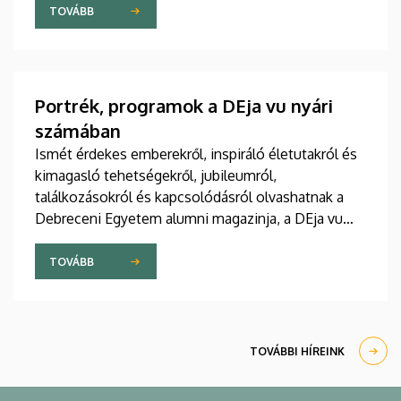
TOVÁBB
Portrék, programok a DEja vu nyári
számában
Ismét érdekes emberekről, inspiráló életutakról és
kimagasló tehetségekről, jubileumról,
találkozásokról és kapcsolódásról olvashatnak a
Debreceni Egyetem alumni magazinja, a DEja vu
most megjelent nyári lapszámában. Az újság
programokat is kínál, hiszen az intézmény minden
TOVÁBB
jelenlegi és egykori polgárát várja a Campus
Fesztiválra, a yoUDay-re és a Zamatos Alumni
Piknikre is.
TOVÁBBI HÍREINK