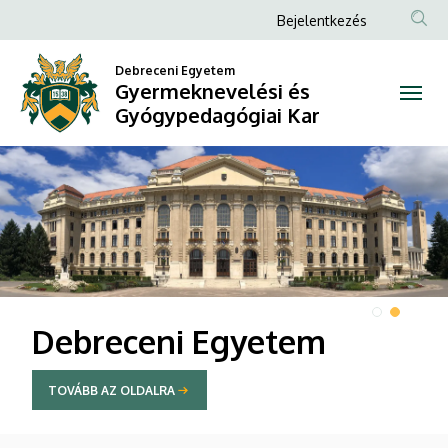
Gyermeknevelési
Anonim
Bejelentkezés
Felhasználói
és
Debreceni Egyetem
fiók
Gyermeknevelési és
Gyógypedagógiai
menüje
Gyógypedagógiai Kar
Kar
DIAVETÍTÉS
TOVÁBB A PROMÓCIÓRA