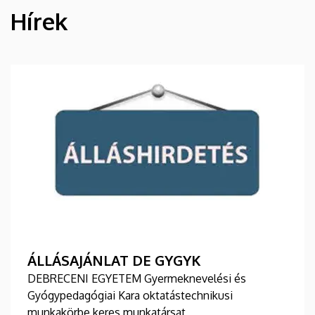
Hírek
HÍREK
ÁLLÁSAJÁNLAT DE GYGYK
DEBRECENI EGYETEM Gyermeknevelési és
Gyógypedagógiai Kara oktatástechnikusi
munkakörbe keres munkatársat