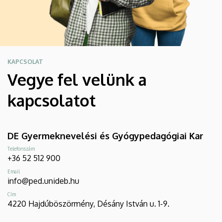
KAPCSOLAT
Vegye fel velünk a
kapcsolatot
DE Gyermeknevelési és Gyógypedagógiai Kar
Telefonszám
+36 52 512 900
Email
info@ped.unideb.hu
Cím
4220 Hajdúböszörmény, Désány István u. 1-9.