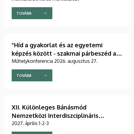
TOVÁBB
"Híd a gyakorlat és az egyetemi
képzés között - szakmai párbeszéd a
csecsemő és kisgyermeknevelő
Műhelykonferencia 2026. augusztus 27.
képzésben"
TOVÁBB
XII. Különleges Bánásmód
Nemzetközi Interdiszciplináris
Konferencia
2027. április 1-2-3