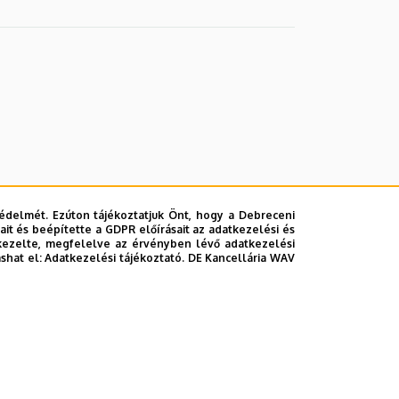
édelmét. Ezúton tájékoztatjuk Önt, hogy a Debreceni
it és beépítette a GDPR előírásait az adatkezelési és
kezelte, megfelelve az érvényben lévő adatkezelési
ashat el:
Adatkezelési tájékoztató.
DE Kancellária WAV