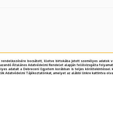
 rendelkezésére bocsátott, illetve birtokába jutott személyes adatok v
azandó Általános Adatvédelmi Rendelet alapján felülvizsgálta folyamata
yes adatait a Debreceni Egyetem korábban is teljes körültekintéssel 
tük Adatvédelmi Tájékoztatónkat, amelyet az alábbi linkre kattintva olv