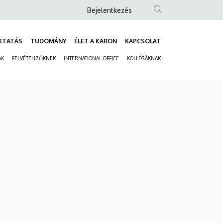
Anonim
Bejelentkezés
Felhasználói
fiók
KTATÁS
TUDOMÁNY
ÉLET A KARON
KAPCSOLAT
Fő
menüje
AK
FELVÉTELIZŐKNEK
INTERNATIONAL OFFICE
KOLLÉGÁKNAK
navigáció
Másodlagos
navigáció