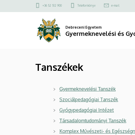
Tanszékek
Ugrás
Felső
+36 52 512 900
Telefonkönyv
e-mail
a
kapcsolat
|
tartalomra
menü
Gyermeknevelési
Debreceni Egyetem
Gyermeknevelési és Gy
és
Gyógypedagógiai
Tanszékek
Kar
Gyermeknevelési Tanszék
Szociálpedagógiai Tanszék
Gyógypedagógiai Intézet
Társadalomtudományi Tanszék
Komplex Művészeti- és Egészségn