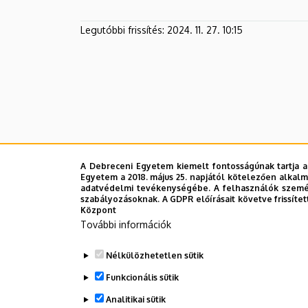
Legutóbbi frissítés:
2024. 11. 27. 10:15
A Debreceni Egyetem kiemelt fontosságúnak tartja a
Egyetem a 2018. május 25. napjától kötelezően alkalm
adatvédelmi tevékenységébe. A felhasználók személ
szabályozásoknak. A GDPR előírásait követve frissítet
Központ
További információk
Nélkülözhetetlen sütik
Funkcionális sütik
Analitikai sütik