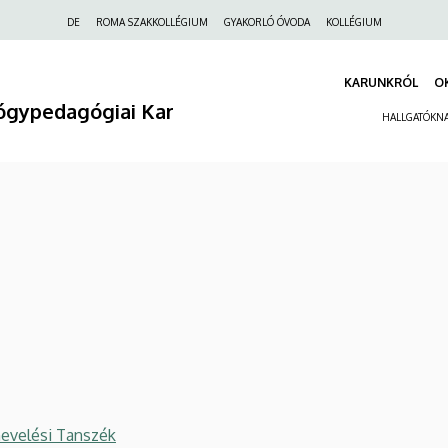
Felső
DE
ROMA SZAKKOLLÉGIUM
GYAKORLÓ ÓVODA
KOLLÉGIUM
navigáció
KARUNKRÓL
O
ógypedagógiai Kar
HALLGATÓKN
evelési Tanszék