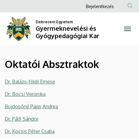
Oktatói
Ugrás
Anonim
Bejelentkezés
a
Felhasználói
Absztraktok
tartalomra
Debreceni Egyetem
fiók
Gyermeknevelési és
|
menüje
Gyógypedagógiai Kar
Gyermeknevelési
és
Oktatói Absztraktok
Gyógypedagógiai
Kar
Dr. Balázs-földi Emese
Dr. Bocsi Veronika
Bujdosóné Papp Andrea
Dr. Pálfi Sándor
Dr. Kocsis Péter Csaba