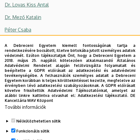
Dr. Lovas Kiss Antal
Dr. Mező Katalin
Péter Csaba
Rétháti Csilla
A Debreceni Egyetem kiemelt fontosságúnak tartja a
rendelkezésére bocsátott, illetve birtokába jutott személyes adatok
Dr. Szerdahelyi Zoltán
védelmét. Ezúton tájékoztatjuk Önt, hogy a Debreceni Egyetem a
2018. május 25. napjától kötelezően alkalmazandó Általános
Adatvédelmi Rendelet alapján felülvizsgálta folyamatait és
Tamásiné Dr. Dsupin Borbála
beépítette a GDPR előírásait az adatkezelési és adatvédelmi
tevékenységébe. A felhasználók személyes adatait a Debreceni
Tóth Norbert
Egyetem korábban is teljes körültekintéssel kezelte, megfelelve az
érvényben lévő adatkezelési szabályozásoknak. A GDPR előírásait
követve frissítettük Adatvédelmi Tájékoztatónkat, amelyet az
Vargáné Dr. Nagy Anikó
alábbi linkre kattintva olvashat el:
Adatkezelési tájékoztató.
DE
Kancellária WAV Központ
További információk
Nélkülözhetetlen sütik
Legutóbbi frissítés:
2024. 02. 02. 14:09
Funkcionális sütik