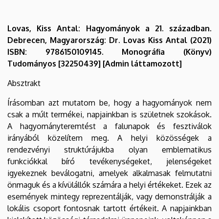
Lovas, Kiss Antal: Hagyományok a 21. században.
Debrecen, Magyarország: Dr. Lovas Kiss Antal (2021)
ISBN: 9786150109145. Monográfia (Könyv)
Tudományos [32250439] [Admin láttamozott]
Absztrakt
Írásomban azt mutatom be, hogy a hagyományok nem
csak a múlt termékei, napjainkban is születnek szokások.
A hagyományteremtést a falunapok és fesztiválok
irányából közelítem meg. A helyi közösségek a
rendezvényi struktúrájukba olyan emblematikus
funkciókkal bíró tevékenységeket, jelenségeket
igyekeznek beválogatni, amelyek alkalmasak felmutatni
önmaguk és a kívülállók számára a helyi értékeket. Ezek az
események mintegy reprezentálják, vagy demonstrálják a
lokális csoport fontosnak tartott értékeit. A napjainkban