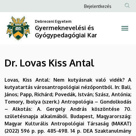
Dr.
Ugrás
Anonim
Bejelentkezés
a
Felhasználói
Lovas
tartalomra
Debreceni Egyetem
fiók
Gyermeknevelési és
Kiss
menüje
Gyógypedagógiai Kar
Antal
|
Dr. Lovas Kiss Antal
Gyermeknevelési
és
Lovas, Kiss Antal: Nem kutyásnak való vidék? A
kutyatartás városantropológiai nézőpontból. In: Bali,
Gyógypedagógiai
János; Papp, Richárd; Povedák, István; Szász, Antónia;
Tomory, Ibolya (szerk.) Antropológia – Gondolkodás
Kar
– Alkotás: A. Gergely András köszöntése 70.
születésnapja alkalmából. Budapest, Magyarország:
Magyar Kulturális Antropológiai Társaság (MAKAT)
(2022) 596 p. pp. 485-498. 14 p. DEA Szaktanulmány