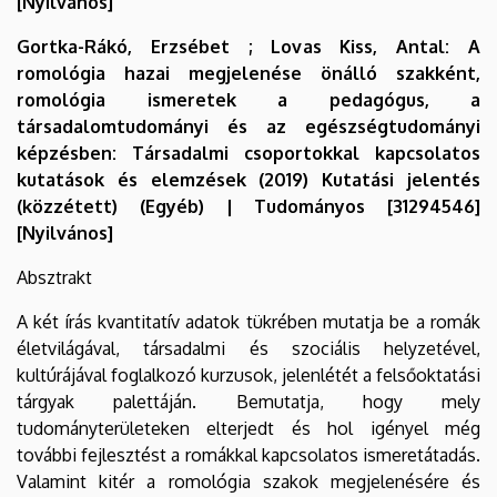
[Nyilvános]
Gortka-Rákó, Erzsébet ; Lovas Kiss, Antal: A
romológia hazai megjelenése önálló szakként,
romológia ismeretek a pedagógus, a
társadalomtudományi és az egészségtudományi
képzésben: Társadalmi csoportokkal kapcsolatos
kutatások és elemzések (2019) Kutatási jelentés
(közzétett) (Egyéb) | Tudományos [31294546]
[Nyilvános]
Absztrakt
A két írás kvantitatív adatok tükrében mutatja be a romák
életvilágával, társadalmi és szociális helyzetével,
kultúrájával foglalkozó kurzusok, jelenlétét a felsőoktatási
tárgyak palettáján. Bemutatja, hogy mely
tudományterületeken elterjedt és hol igényel még
további fejlesztést a romákkal kapcsolatos ismeretátadás.
Valamint kitér a romológia szakok megjelenésére és