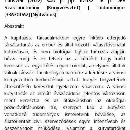
Tanszék (2022) 340 p. pp. 117-132. 16 p. DEA
Szaktanulmány (Könyvrészlet) | Tudományos
[33630062] [Nyilvános]
Absztrakt
A kapitalista társadalmakban egyre inkább elterjedő
társállattartás az ember és állat közötti választóvonalat
kulturálisan, és nem biológiai fajhoz tartozás alapján
húzza meg és ez felveti azt a kérdést, hogy miért
keressük az együttélés olyan formáit, amelyben állatok
válnak társsá? Tanulmányomban erre a kérdésre a városi
környezetben kedvtelésből tartott kutyák helyzetének
áttekintésén keresztül igyekszem válaszolni. A városi
kutyatartás az elmúlt évszázadban jelentős változáson
ment keresztül és az átalakulásban az ökológiai
pozícióváltásunkon túl, szerepet kap a kutyákra
vonatkozó tudományos ismereteink bővülése, az
állatorientált civil szerveződések egyre intenzívebb és
összehangolt működése, valamint a kutyatartókat