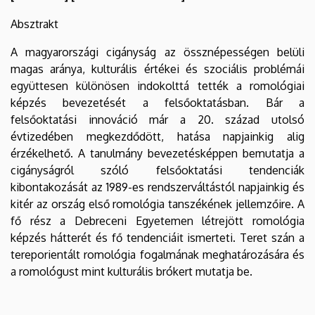
Absztrakt
A magyarországi cigányság az össznépességen belüli
magas aránya, kulturális értékei és szociális problémái
együttesen különösen indokolttá tették a romológiai
képzés bevezetését a felsőoktatásban. Bár a
felsőoktatási innováció már a 20. század utolsó
évtizedében megkezdődött, hatása napjainkig alig
érzékelhető. A tanulmány bevezetésképpen bemutatja a
cigányságról szóló felsőoktatási tendenciák
kibontakozását az 1989-es rendszerváltástól napjainkig és
kitér az ország első romológia tanszékének jellemzőire. A
fő rész a Debreceni Egyetemen létrejött romológia
képzés hátterét és fő tendenciáit ismerteti. Teret szán a
tereporientált romológia fogalmának meghatározására és
a romológust mint kulturális brókert mutatja be.