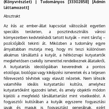
(Könyvrészlet) | Tudományos [33302858] [Admin
láttamozott]
Absztrakt
Az írás az ember-állat kapcsolat változását egyetlen
speciális területen, a posztindusztriális városi
környezetben kedvtelésből tartott kutyák – mint társfaj –
pozíciójából tekinti át. Miközben a tudomány egyre
árnyaltabban mutatja meg, hogy mi teszi különösen
alkalmas társállattá a kutyát, a hétköznapi kutyatartók
meglehetősen csekély ismerettel rendelkeznek állataikról.
A kutyatartás ideológiáiban keverednek a pontos
etológiai, biológiai vagy kiképzési ismeretek és a teljesen
félrevezető tévhitek vagy elavult nézetek. Nem létezik
valamiféle ideális kutyatartási kultúra, amelyhez
kutyatartóként igazodni lehet, és amely objektív módon
kijelöli a megfelelő társállattartást mint viselkedést. A
fogyasztói kultúrában a kutyák egyszerre fogyasztási
javak és maguk is fogyasztást generálnak, ezért