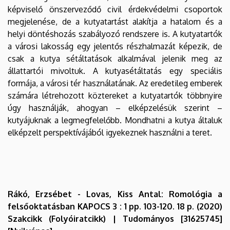
képviselő önszerveződő civil érdekvédelmi csoportok
megjelenése, de a kutyatartást alakítja a hatalom és a
helyi döntéshozás szabályozó rendszere is. A kutyatartók
a városi lakosság egy jelentős részhalmazát képezik, de
csak a kutya sétáltatások alkalmával jelenik meg az
állattartói mivoltuk. A kutyasétáltatás egy speciális
formája, a városi tér használatának. Az eredetileg emberek
számára létrehozott köztereket a kutyatartók többnyire
úgy használják, ahogyan – elképzelésük szerint –
kutyájuknak a legmegfelelőbb. Mondhatni a kutya általuk
elképzelt perspektívájából igyekeznek használni a teret.
Rákó, Erzsébet - Lovas, Kiss Antal: Romológia a
felsőoktatásban KAPOCS 3 : 1 pp. 103-120. 18 p. (2020)
Szakcikk (Folyóiratcikk) | Tudományos [31625745]