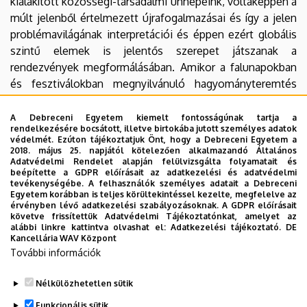
kialakított közösségi-társadalmi ünnepeink, voltaképpen a
múlt jelenből értelmezett újrafogalmazásai és így a jelen
problémavilágának interpretációi és éppen ezért globális
szintű elemek is jelentős szerepet játszanak a
rendezvények megformálásában. Amikor a falunapokban
és fesztiválokban megnyilvánuló hagyományteremtés
divatját szeretnénk megérteni érdemes körüljárni, hogy
mit értünk hagyomány alatt, továbbá megkerülhetetlen a
A Debreceni Egyetem kiemelt fontosságúnak tartja a
rendelkezésére bocsátott, illetve birtokába jutott személyes adatok
hagyományképződés mai jellemzőinek megértéséhez a
védelmét. Ezúton tájékoztatjuk Önt, hogy a Debreceni Egyetem a
modernizálódó, globális folyamatok mentén változó
2018. május 25. napjától kötelezően alkalmazandó Általános
Adatvédelmi Rendelet alapján felülvizsgálta folyamatait és
világunk értelmezése. A könyv második felében pedig
beépítette a GDPR előírásait az adatkezelési és adatvédelmi
néhány jellemző esettanulmány segítségével fókuszálok a
tevékenységébe. A felhasználók személyes adatait a Debreceni
Egyetem korábban is teljes körültekintéssel kezelte, megfelelve az
falunapok és fesztiválok 21. századi néhány sajátosságára.
érvényben lévő adatkezelési szabályozásoknak. A GDPR előírásait
Könyvemet azok alapján a tapasztalatok alapján írtam,
követve frissítettük Adatvédelmi Tájékoztatónkat, amelyet az
alábbi linkre kattintva olvashat el:
Adatkezelési tájékoztató.
DE
amelyeket az 1990-es évek közepe óta antropológiai,
Kancellária WAV Központ
néprajzi vonatkozású terepkutatásaim során szereztem.
További információk
Nélkülözhetetlen sütik
Legutóbbi frissítés:
2024. 02. 02. 13:33
Funkcionális sütik