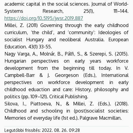
academic capital in the social sciences. Journal of World-
Systems Research, 25(1), 111–144.
https://doi.org/10.5195/jwsr.2019.887
Millei, Z. (2011) Governing through the early childhood
curriculum, ‘the child’, and ‘community’: Ideologies of
socialist Hungary and neoliberal Australia. European
Education. 43(1) 33-55.
Nagy Varga, A., Molnár, B., Pálfi, S., & Szerepi, S. (2015).
Hungarian perspectives on early years workforce
development from the beginning till today. In V.
Campbell-Barr & J. Georgeson (Eds.), International
perspectives on workforce development in early
childhood eduaction and care: History, philosophy and
politics (pp. 109–121). Critical Publishing.
Silova, I., Piattoeva, N., & Millei, Z. (Eds.). (2018).
Childhood and schooling in (post)socialist societies:
Memories of everyday life (1st ed.). Palgrave Macmillan.
Legutóbbi frissítés:
2022. 08. 26. 09:28