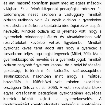
és ami hasonló formában jelent meg az egész második
világban. Ez a felnőttközpontú pedagógiai módszer és
tudományos nézet azonban a vasfüggöny mindkét
oldalán uralkodó volt. Az egyik oldalon a gyerekeket
szocialista a másikon a kapitalista ideológiai elvek alapján
nevelték. Mindkét oldalra az is jellemző volt, hogy a
gyermekek mindennapi életét és társadalomban való
részvételüket kevésbé vették figyelembe. Mindkét
gyakorlat kevés teret adott arra hogy a gyerekek a
társadalom teljes jogú tagjai legyenek (Millei, 2011). Ma a
gyermekközpontú nevelés és a gyermeki jogok mindkét
oldalon nagyobb figyelmet kapnak, de a helyi közösségi,
gazdasági, történelmi és kulturális sajátosságokhoz
alkalmazkodva, hasonlóan mint ahogy a múltbeli
hozzáállás is különböző volt minden szocialista
országban (Silova et al., 2018). A volt szocialista blokk
egyes országainak pedagógiai gyakorlatában egységes
keretek között zajlott a gyermeknevelés. A
rendszerváltást követő pluralista pedagógiai lehetőségek