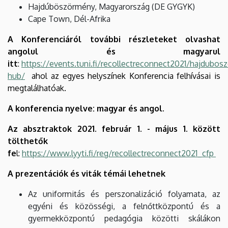
Hajdúböszörmény, Magyarország (DE GYGYK)
Cape Town, Dél-Afrika
A Konferenciáról további részleteket olvashat
angolul és magyarul
itt
:
https://events.tuni.fi/recollectreconnect2021/hajdubos
hub/
ahol az egyes helyszínek Konferencia felhívásai is
megtalálhatóak.
A konferencia nyelve: magyar és angol.
Az absztraktok 2021. február 1. - május 1. között
tölthetők
fe
l:
https://www.lyyti.fi/reg/recollectreconnect2021_cfp
A prezentációk és viták témái lehetnek
Az uniformitás és perszonalizáció folyamata, az
egyéni és közösségi, a felnőttközpontú és a
gyermekközpontú pedagógia közötti skálákon