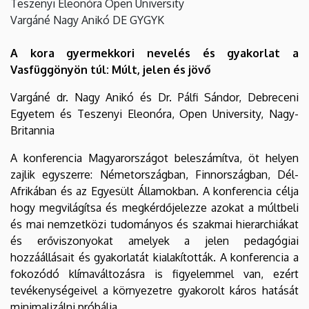
Teszenyi Eleonóra Open University
Vargáné Nagy Anikó DE GYGYK
A kora gyermekkori nevelés és gyakorlat a
Vasfüggönyön túl: Múlt, jelen és jövő
Vargáné dr. Nagy Anikó és Dr. Pálfi Sándor, Debreceni
Egyetem és Teszenyi Eleonóra, Open University, Nagy-
Britannia
A konferencia Magyarországot beleszámítva, öt helyen
zajlik egyszerre: Németországban, Finnországban, Dél-
Afrikában és az Egyesült Államokban. A konferencia célja
hogy megvilágítsa és megkérdőjelezze azokat a múltbeli
és mai nemzetközi tudományos és szakmai hierarchiákat
és erőviszonyokat amelyek a jelen pedagógiai
hozzáállásait és gyakorlatát kialakították. A konferencia a
fokozódó klímaváltozásra is figyelemmel van, ezért
tevékenységeivel a környezetre gyakorolt káros hatását
minimalizálni próbálja.