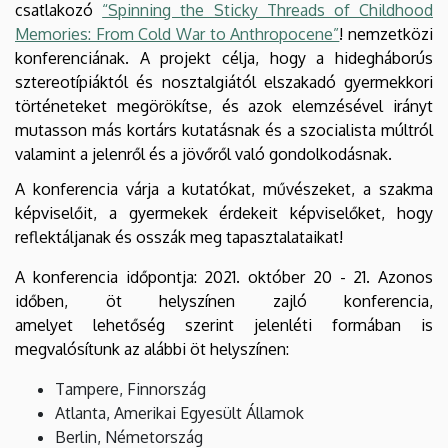
csatlakozó
“Spinning the Sticky Threads of Childhood
Anthropocene”
Memories: From Cold War to Anthropocene”
! nemzetközi
|
konferenciának. A projekt célja, hogy a hidegháborús
sztereotípiáktól és nosztalgiától elszakadó gyermekkori
Gyermeknevelési
történeteket megörökítse, és azok elemzésével irányt
mutasson más kortárs kutatásnak és a szocialista múltról
és
valamint a jelenről és a jövőről való gondolkodásnak.
Gyógypedagógiai
A konferencia várja a kutatókat, művészeket, a szakma
képviselőit, a gyermekek érdekeit képviselőket, hogy
Kar
reflektáljanak és osszák meg tapasztalataikat!
A konferencia időpontja: 2021. október 20 - 21. Azonos
időben, öt helyszínen zajló konferencia,
amelyet lehetőség szerint jelenléti formában is
megvalósítunk az alábbi öt helyszínen:
Tampere, Finnország
Atlanta, Amerikai Egyesült Államok
Berlin, Németország