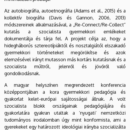
Az autobiográfia, autoetnográfia (Adams et al., 2015) és a
kollektív biográfia (Davis és Gannon, 2006, 2013)
módszereinek alkalmazásával, a „Re-Connect/Re-Collect”
kutatás a szocialista gyermekkori emlékeket
dokumentálja és tárja fel. A projekt célja az, hogy a
hidegháborús sztereotípiáktól és nosztalgiától elszakadó
gyermekkori történeteket megörökítse és azok
elemzésével irányt mutasson más kortárs kutatásnak és a
szocialista múltról, jelenről és jövőről való
gondolkodásnak.
A magyar helyszínen megrendezett konferencia
középpontjában a kora gyermekkori pedagógia és
gyakorlat kelet-európai sajátosságai állnak. A volt
szocialista blokk országainak pedagógiájára és
gyakorlatára gyakran utaltak a ‘nyugati’ nemzetközi
tudományos irodalomban úgy mint konformista, ami a
gyerekeket egy határozott ideológiai irányba szocializálta