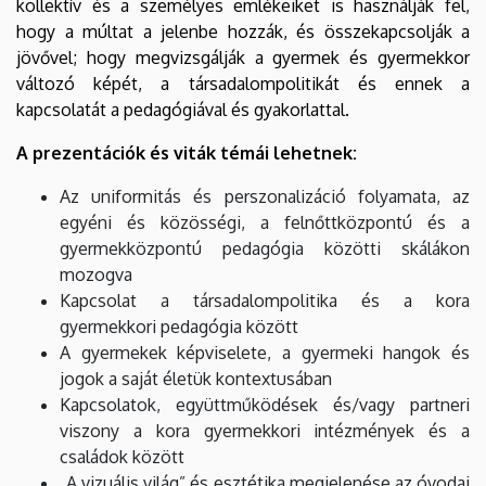
kollektív és a személyes emlékeiket is használják fel,
hogy a múltat a jelenbe hozzák, és összekapcsolják a
jövővel; hogy megvizsgálják a gyermek és gyermekkor
változó képét, a társadalompolitikát és ennek a
kapcsolatát a pedagógiával és gyakorlattal.
A prezentációk és viták témái lehetnek:
Az uniformitás és perszonalizáció folyamata, az
egyéni és közösségi, a felnőttközpontú és a
gyermekközpontú pedagógia közötti skálákon
mozogva
Kapcsolat a társadalompolitika és a kora
gyermekkori pedagógia között
A gyermekek képviselete, a gyermeki hangok és
jogok a saját életük kontextusában
Kapcsolatok, együttműködések és/vagy partneri
viszony a kora gyermekkori intézmények és a
családok között
„A vizuális világ” és esztétika megjelenése az óvodai