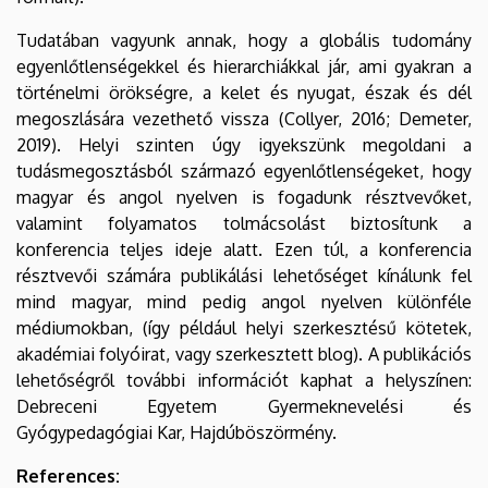
Tudatában vagyunk annak, hogy a globális tudomány
egyenlőtlenségekkel és hierarchiákkal jár, ami gyakran a
történelmi örökségre, a kelet és nyugat, észak és dél
megoszlására vezethető vissza (Collyer, 2016; Demeter,
2019). Helyi szinten úgy igyekszünk megoldani a
tudásmegosztásból származó egyenlőtlenségeket, hogy
magyar és angol nyelven is fogadunk résztvevőket,
valamint folyamatos tolmácsolást biztosítunk a
konferencia teljes ideje alatt. Ezen túl, a konferencia
résztvevői számára publikálási lehetőséget kínálunk fel
mind magyar, mind pedig angol nyelven különféle
médiumokban, (így például helyi szerkesztésű kötetek,
akadémiai folyóirat, vagy szerkesztett blog). A publikációs
lehetőségről további információt kaphat a helyszínen:
Debreceni Egyetem Gyermeknevelési és
Gyógypedagógiai Kar, Hajdúböszörmény.
References: