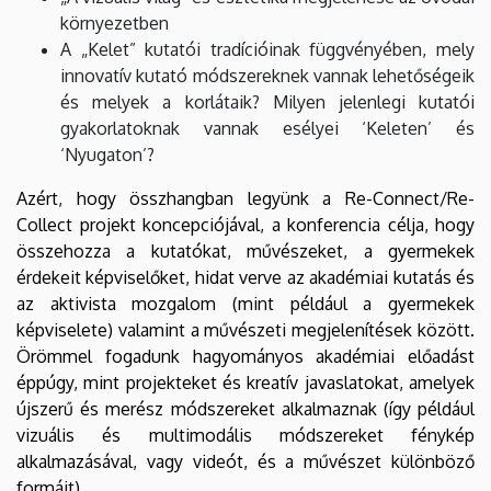
környezetben
A „Kelet” kutatói tradícióinak függvényében, mely
innovatív kutató módszereknek vannak lehetőségeik
és melyek a korlátaik? Milyen jelenlegi kutatói
gyakorlatoknak vannak esélyei ‘Keleten’ és
‘Nyugaton’?
Azért, hogy összhangban legyünk a Re-Connect/Re-
Collect projekt koncepciójával, a konferencia célja, hogy
összehozza a kutatókat, művészeket, a gyermekek
érdekeit képviselőket, hidat verve az akadémiai kutatás és
az aktivista mozgalom (mint például a gyermekek
képviselete) valamint a művészeti megjelenítések között.
Örömmel fogadunk hagyományos akadémiai előadást
éppúgy, mint projekteket és kreatív javaslatokat, amelyek
újszerű és merész módszereket alkalmaznak (így például
vizuális és multimodális módszereket fénykép
alkalmazásával, vagy videót, és a művészet különböző
formáit).