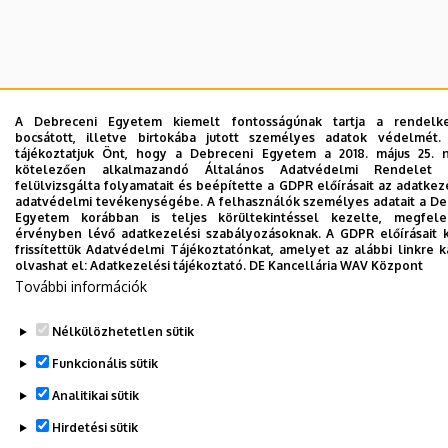
A Debreceni Egyetem kiemelt fontosságúnak tartja a rendelk
bocsátott, illetve birtokába jutott személyes adatok védelmét.
tájékoztatjuk Önt, hogy a Debreceni Egyetem a 2018. május 25. n
kötelezően alkalmazandó Általános Adatvédelmi Rendelet a
felülvizsgálta folyamatait és beépítette a GDPR előírásait az adatkez
adatvédelmi tevékenységébe. A felhasználók személyes adatait a De
Egyetem korábban is teljes körültekintéssel kezelte, megfel
érvényben lévő adatkezelési szabályozásoknak. A GDPR előírásait 
frissítettük Adatvédelmi Tájékoztatónkat, amelyet az alábbi linkre k
olvashat el:
Adatkezelési tájékoztató.
DE Kancellária WAV Központ
További információk
Nélkülözhetetlen sütik
Funkcionális sütik
Analitikai sütik
Hirdetési sütik