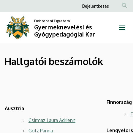
Hallgatói
Ugrás
Anonim
Bejelentkezés
a
Felhasználói
beszámolók
tartalomra
Debreceni Egyetem
fiók
Gyermeknevelési és
|
menüje
Gyógypedagógiai Kar
Gyermeknevelési
és
Hallgatói beszámolók
Gyógypedagógiai
Kar
Finnország
Ausztria
F
Csirmaz Laura Adrienn
Lengyelor
Götz Panna