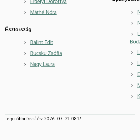
Erdélyi Dorottya
N
Máthé Nóra
N
Észtország
L
Buda
Bálint Edit
L
Bucsku Zsófia
L
Nagy Laura
E
M
K
Legutóbbi frissítés:
2026. 07. 21. 08:17