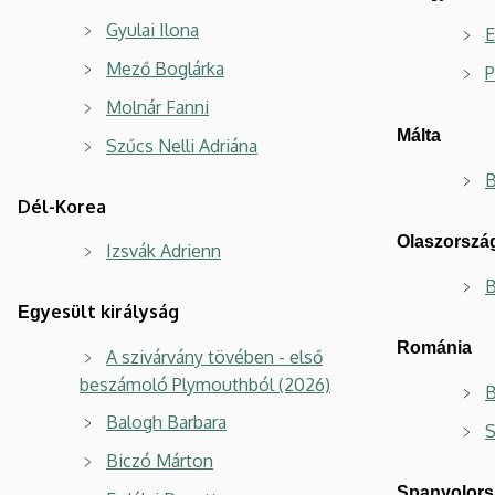
Gyulai Ilona
E
Mező Boglárka
P
Molnár Fanni
Málta
Szűcs Nelli Adriána
B
Dél-Korea
Olaszorszá
Izsvák Adrienn
B
yesült királyság
Eg
Románia
A szivárvány tövében - első
beszámoló Plymouthból (2026)
B
Balogh Barbara
S
Biczó Márton
Spanyolors