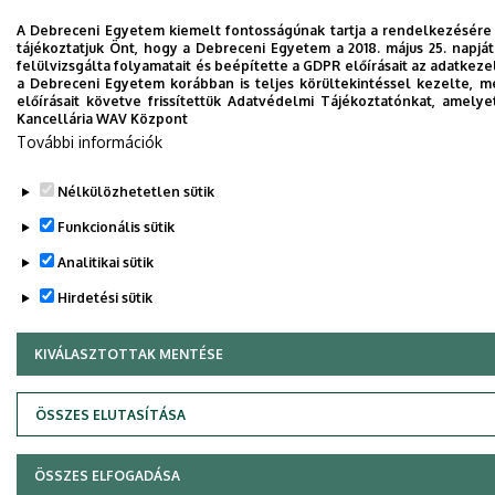
A Debreceni Egyetem kiemelt fontosságúnak tartja a rendelkezésére b
tájékoztatjuk Önt, hogy a Debreceni Egyetem a 2018. május 25. napj
felülvizsgálta folyamatait és beépítette a GDPR előírásait az adatke
a Debreceni Egyetem korábban is teljes körültekintéssel kezelte, 
előírásait követve frissítettük Adatvédelmi Tájékoztatónkat, amelye
Kancellária WAV Központ
További információk
Nélkülözhetetlen sütik
Funkcionális sütik
Analitikai sütik
Hirdetési sütik
KIVÁLASZTOTTAK MENTÉSE
WITHDRAW CONSENT
ÖSSZES ELUTASÍTÁSA
ÖSSZES ELFOGADÁSA