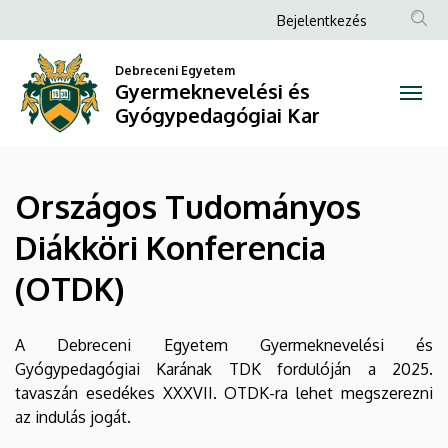
Országos
Ugrás
Anonim
Bejelentkezés
a
Felhasználói
Tudományos
tartalomra
Debreceni Egyetem
fiók
Gyermeknevelési és
Diákköri
menüje
Gyógypedagógiai Kar
Konferencia
(OTDK)
Országos Tudományos
|
Diákköri Konferencia
Gyermeknevelési
(OTDK)
és
Gyógypedagógiai
A Debreceni Egyetem Gyermeknevelési és
Gyógypedagógiai Karának TDK fordulóján a 2025.
Kar
tavaszán esedékes XXXVII. OTDK-ra lehet megszerezni
az indulás jogát.