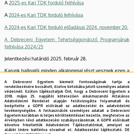
2025-es Kari TDK forduló felhívása
A
A
2024-es Kari TDK forduló felhívása
A 2024-es Kari TDK forduló előadásai 2024. november 20.
A Debreceni Egyetem Tehetséggondozó Programjának
felhívása 2024/25
Jelentkezési határidő 2025. február 28.
Karunk hallgatói minden alkalommal részt vesznek ezen a
tudományos megmérettetés
en. A részvételhez a
A Debreceni Egyetem kiemelt fontosságúnak tartja a
diákoknak tudományos diákköri dolgozatot kell írnia a
rendelkezésére bocsátott, illetve birtokába jutott személyes adatok
védelmét. Ezúton tájékoztatjuk Önt, hogy a Debreceni Egyetem a
konzulens tanár támogatásával és segítségével, majd a
2018. május 25. napjától kötelezően alkalmazandó Általános
szóbeli megmérettetésen prezentálnia is kell a kutatási
Adatvédelmi Rendelet alapján felülvizsgálta folyamatait és
beépítette a GDPR előírásait az adatkezelési és adatvédelmi
eredményeit. Az OTDK a tudományterületek alapján
tevékenységébe. A felhasználók személyes adatait a Debreceni
szekciókba sorolja a résztvevő hallgatókat. Szekciónként
Egyetem korábban is teljes körültekintéssel kezelte, megfelelve az
érvényben lévő adatkezelési szabályozásoknak. A GDPR előírásait
első, második és harmadik helyezéseket osztanak ki,
követve frissítettük Adatvédelmi Tájékoztatónkat, amelyet az
alábbi linkre kattintva olvashat el:
Adatkezelési tájékoztató.
DE
illetve a zsűri különdíjakat is odaítélhet.