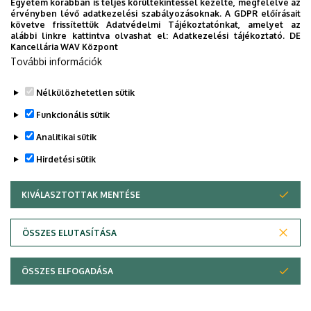
Egyetem korábban is teljes körültekintéssel kezelte, megfelelve az
mentálhigiénés szemlélettel kapcsolatban.
érvényben lévő adatkezelési szabályozásoknak. A GDPR előírásait
követve frissítettük Adatvédelmi Tájékoztatónkat, amelyet az
Mentálhigiénés és Esélyegyenlőségi Központ (DEMEK) -
alábbi linkre kattintva olvashat el:
Adatkezelési tájékoztató.
DE
Kancellária WAV Központ
unideb.hu
További információk
A fogyatékosság igazolásának rendje
Bizottság részére beadandó kérvények
Nélkülözhetetlen sütik
Legutóbbi frissítés:
2022. 07. 22. 13:59
Funkcionális sütik
Analitikai sütik
Hirdetési sütik
KIVÁLASZTOTTAK MENTÉSE
WITHDRAW CONSENT
Adatvédelem
Adatvédelem
ÖSSZES ELUTASÍTÁSA
Technikai információk
ÖSSZES ELFOGADÁSA
Copyright © 2026 Unideb