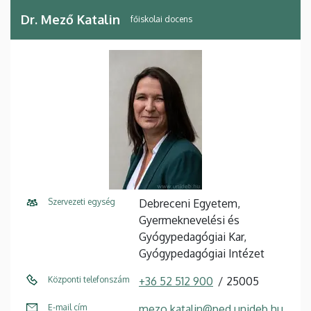
Dr. Mező Katalin
főiskolai docens
Szervezeti egység
Debreceni Egyetem,
Gyermeknevelési és
Gyógypedagógiai Kar,
Gyógypedagógiai Intézet
Központi telefonszám
+36 52 512 900
25005
E-mail cím
mezo.katalin@ped.unideb.hu