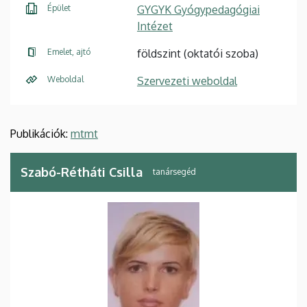
Épület
GYGYK Gyógypedagógiai
Intézet
Emelet, ajtó
földszint (oktatói szoba)
Weboldal
Szervezeti weboldal
Publikációk:
mtmt
Szabó-Rétháti Csilla
tanársegéd