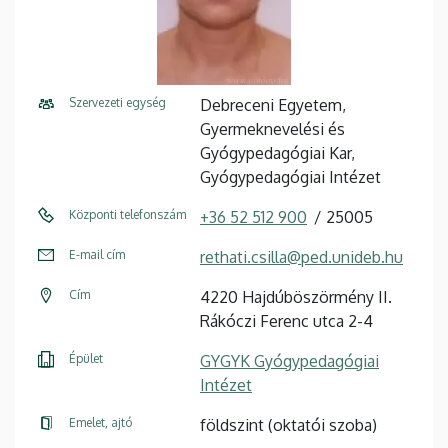
Szervezeti egység
Debreceni Egyetem,
Gyermeknevelési és
Gyógypedagógiai Kar,
Gyógypedagógiai Intézet
Központi telefonszám
+36 52 512 900
25005
E-mail cím
rethati.csilla@ped.unideb.hu
Cím
4220 Hajdúböszörmény II.
Rákóczi Ferenc utca 2-4
Épület
GYGYK Gyógypedagógiai
Intézet
Emelet, ajtó
földszint (oktatói szoba)