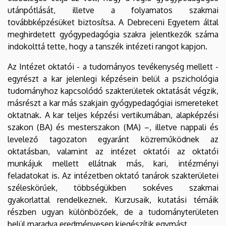
utánpótlását, illetve a folyamatos szakmai
továbbképzésüket biztosítsa. A Debreceni Egyetem által
meghirdetett gyógypedagógia szakra jelentkezők száma
indokolttá tette, hogy a tanszék intézeti rangot kapjon.
Az Intézet oktatói - a tudományos tevékenység mellett -
egyrészt a kar jelenlegi képzésein belül a pszichológia
tudományhoz kapcsolódó szakterületek oktatását végzik,
másrészt a kar más szakjain gyógypedagógiai ismereteket
oktatnak. A kar teljes képzési vertikumában, alapképzési
szakon (BA) és mesterszakon (MA) –, illetve nappali és
levelező tagozaton egyaránt közreműködnek az
oktatásban, valamint az intézet oktatói az oktatói
munkájuk mellett ellátnak más, kari, intézményi
feladatokat is. Az intézetben oktató tanárok szakterületei
széleskörűek, többségükben sokéves szakmai
gyakorlattal rendelkeznek. Kurzusaik, kutatási témáik
részben ugyan különbözőek, de a tudományterületen
belül maradva eredményesen kiegészítik egymást.