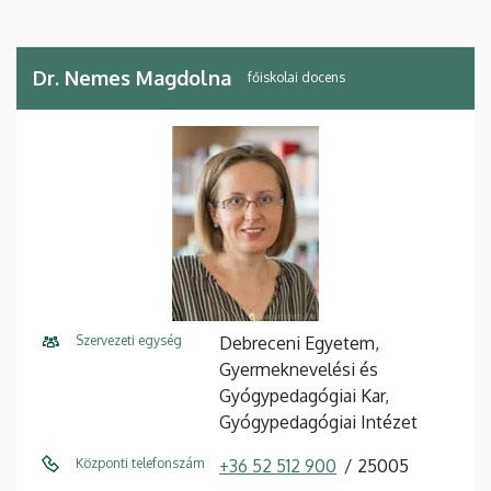
Dr. Nemes Magdolna
főiskolai docens
Szervezeti egység
Debreceni Egyetem,
Gyermeknevelési és
Gyógypedagógiai Kar,
Gyógypedagógiai Intézet
Központi telefonszám
+36 52 512 900
25005