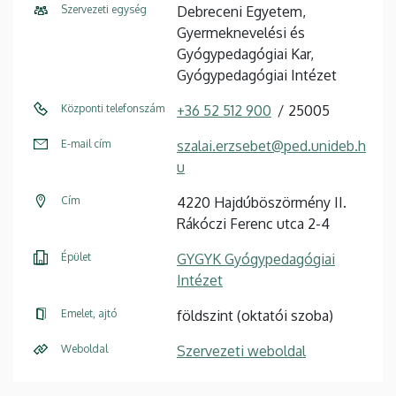
Szervezeti egység
Debreceni Egyetem,
Gyermeknevelési és
Gyógypedagógiai Kar,
Gyógypedagógiai Intézet
Központi telefonszám
+36 52 512 900
25005
E-mail cím
szalai.erzsebet@ped.unideb.h
u
Cím
4220 Hajdúböszörmény II.
Rákóczi Ferenc utca 2-4
Épület
GYGYK Gyógypedagógiai
Intézet
Emelet, ajtó
földszint (oktatói szoba)
Weboldal
Szervezeti weboldal