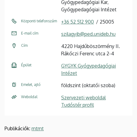
Gyógypedagógiai Kar,
Gyógypedagógiai Intézet
Központi telefonszám
+36 52 512 900
25005
E-mail cím
szilagyib@ped.unideb.hu
Cím
4220 Hajdúböszörmény II.
Rákóczi Ferenc utca 2-4
Épület
GYGYK Gyógypedagógiai
Intézet
Emelet, ajtó
földszint (oktatói szoba)
Weboldal
Szervezeti weboldal
Tudóstér profil
Publikációk:
mtmt