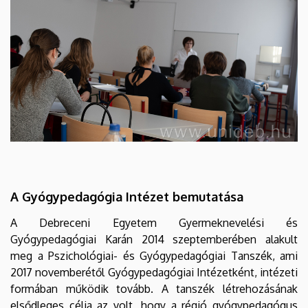
A Gyógypedagógia Intézet bemutatása
A Debreceni Egyetem Gyermeknevelési és
Gyógypedagógiai Karán 2014 szeptemberében alakult
meg a Pszichológiai- és Gyógypedagógiai Tanszék, ami
2017 novemberétől Gyógypedagógiai Intézetként, intézeti
formában működik tovább. A tanszék létrehozásának
elsődleges célja az volt, hogy a régió gyógypedagógus