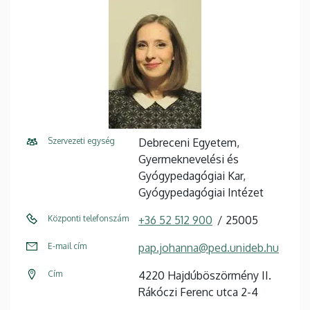
Szervezeti egység
Debreceni Egyetem,
Gyermeknevelési és
Gyógypedagógiai Kar,
Gyógypedagógiai Intézet
Központi telefonszám
+36 52 512 900
25005
E-mail cím
pap.johanna@ped.unideb.hu
Cím
4220 Hajdúböszörmény II.
Rákóczi Ferenc utca 2-4