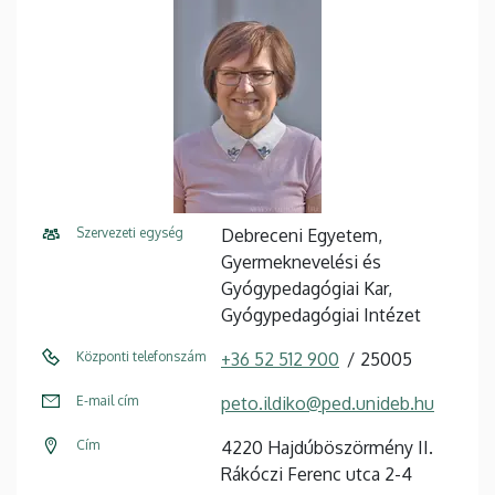
Szervezeti egység
Debreceni Egyetem,
Gyermeknevelési és
Gyógypedagógiai Kar,
Gyógypedagógiai Intézet
Központi telefonszám
+36 52 512 900
25005
E-mail cím
peto.ildiko@ped.unideb.hu
Cím
4220 Hajdúböszörmény II.
Rákóczi Ferenc utca 2-4