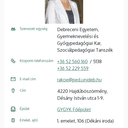
Szervezeti egység
Debreceni Egyetem,
Gyermeknevelési és
Gyógypedagógiai Kar,
Szociálpedagógiai Tanszék
Központi telefonszám
+36 52 560 160
5138
+36 52 229 559
E-mail cím
rakoe@ped.unideb.hu
Cím
4220 Hajdúböszörmény,
Désány István utca 1-9.
Épület
GYGYK Főépület
Emelet, ajtó
1. emelet, 106 (Dékáni iroda)