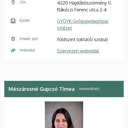
Cím
4220 Hajdúböszörmény II.
Rákóczi Ferenc utca 2-4
Épület
GYGYK Gyógypedagógiai
Intézet
Emelet, ajtó
földszint (oktatói szoba)
Weboldal
Szervezeti weboldal
Mészárosné Gupcsó Tímea
mesteroktató