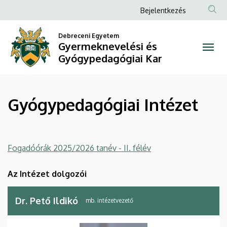
Gyógypedagógiai
Ugrás
Anonim
Bejelentkezés
a
Felhasználói
Intézet
tartalomra
Debreceni Egyetem
fiók
Gyermeknevelési és
|
menüje
Gyógypedagógiai Kar
Gyermeknevelési
és
Gyógypedagógiai Intézet
Gyógypedagógiai
Kar
Fogadóórák 2025/2026 tanév - II. félév
Az Intézet dolgozói
Dr. Pető Ildikó
mb. intézetvezető