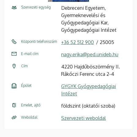
Szervezeti egység
Debreceni Egyetem,
Gyermeknevelési és
Gyógypedagógiai Kar,
Gyógypedagógiai Intézet
Központi telefonszám
+36 52 512 900
25005
E-mail cím
nagy.erika@ped.unideb.hu
Cím
4220 Hajdúböszörmény II.
Rákóczi Ferenc utca 2-4
Épület
GYGYK Gyógypedagógiai
Intézet
Emelet, ajtó
földszint (oktatói szoba)
Weboldal
Szervezeti weboldal