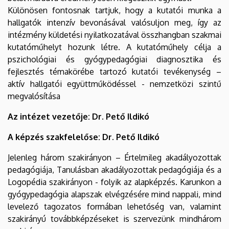
Különösen fontosnak tartjuk, hogy a kutatói munka a
hallgatók intenzív bevonásával valósuljon meg, így az
intézmény küldetési nyilatkozatával összhangban szakmai
kutatóműhelyt hozunk létre. A kutatóműhely célja a
pszichológiai és gyógypedagógiai diagnosztika és
fejlesztés témakörébe tartozó kutatói tevékenység –
aktív hallgatói együttműködéssel - nemzetközi szintű
megvalósítása
Az intézet vezetője: Dr. Pető Ildikó
A képzés szakfelelőse: Dr. Pető Ildikó
Jelenleg három szakirányon – Értelmileg akadályozottak
pedagógiája, Tanulásban akadályozottak pedagógiája és a
Logopédia szakirányon - folyik az alapképzés. Karunkon a
gyógypedagógia alapszak elvégzésére mind nappali, mind
levelező tagozatos formában lehetőség van, valamint
szakirányú továbbképzéseket is szervezünk mindhárom