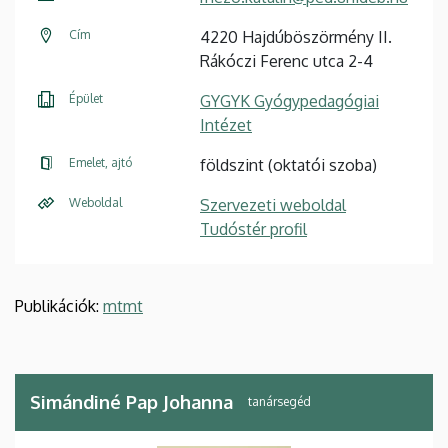
Cím
4220 Hajdúböszörmény II.
Rákóczi Ferenc utca 2-4
Épület
GYGYK Gyógypedagógiai
Intézet
Emelet, ajtó
földszint (oktatói szoba)
Weboldal
Szervezeti weboldal
Tudóstér profil
Publikációk:
mtmt
Simándiné Pap Johanna
tanársegéd