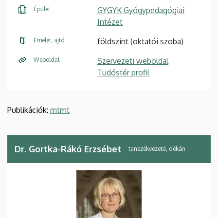
Épület
GYGYK Gyógypedagógiai
Intézet
Emelet, ajtó
földszint (oktatói szoba)
Weboldal
Szervezeti weboldal
Tudóstér profil
Publikációk:
mtmt
Dr. Gortka-Rákó Erzsébet
tanszékvezető, dékán