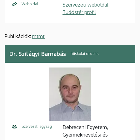
Weboldal
Szervezeti weboldal
Tudóstér profil
Publikációk:
mtmt
Dr. Szilágyi Barnabás
főiskolai docens
Szervezeti egység
Debreceni Egyetem,
Gyermeknevelési és