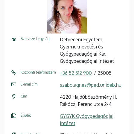
Szervezeti egység
Debreceni Egyetem,
Gyermeknevelési és
Gyógypedagógiai Kar,
Gyógypedagógiai Intézet
Központi telefonszám
+36 52 512 900
25005
E-mail cím
szabo.agnes@ped.unideb.hu
Cím
4220 Hajdúböszörmény II.
Rákóczi Ferenc utca 2-4
Épület
GYGYK Gyógypedagógiai
Intézet