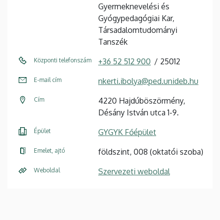
Gyermeknevelési és
Gyógypedagógiai Kar,
Társadalomtudományi
Tanszék
Központi telefonszám
+36 52 512 900
25012
E-mail cím
nkerti.ibolya@ped.unideb.hu
Cím
4220 Hajdúböszörmény,
Désány István utca 1-9.
Épület
GYGYK Főépület
Emelet, ajtó
földszint, 008 (oktatói szoba)
Weboldal
Szervezeti weboldal