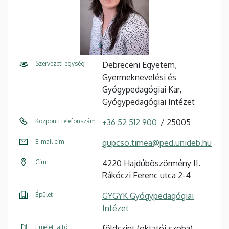
Szervezeti egység
Debreceni Egyetem,
Gyermeknevelési és
Gyógypedagógiai Kar,
Gyógypedagógiai Intézet
Központi telefonszám
+36 52 512 900
25005
E-mail cím
gupcso.timea@ped.unideb.hu
Cím
4220 Hajdúböszörmény II.
Rákóczi Ferenc utca 2-4
Épület
GYGYK Gyógypedagógiai
Intézet
Emelet, ajtó
földszint (oktatói szoba)