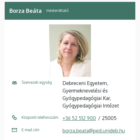
Borza Beáta
mesteroktató
Szervezeti egység
Debreceni Egyetem,
Gyermeknevelési és
Gyógypedagógiai Kar,
Gyógypedagógiai Intézet
Központi telefonszám
+36 52 512 900
25005
E-mail cím
borza.beata@ped.unideb.hu