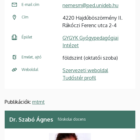
E-mail cím
nemesm@ped.unideb.hu
Cím
4220 Hajdúböszörmény II.
Rákóczi Ferenc utca 2-4
Épület
GYGYK Gyógypedagógiai
Intézet
Emelet, ajtó
földszint (oktatói szoba)
Weboldal
Szervezeti weboldal
Tudóstér profil
Publikációk:
mtmt
Dr. Szabó Ágnes
főiskolai docens