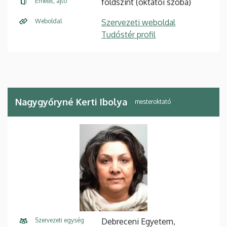
Emelet, ajtó
földszint (oktatói szoba)
Weboldal
Szervezeti weboldal
Tudóstér profil
Nagygyőryné Kerti Ibolya
mesteroktató
Szervezeti egység
Debreceni Egyetem,