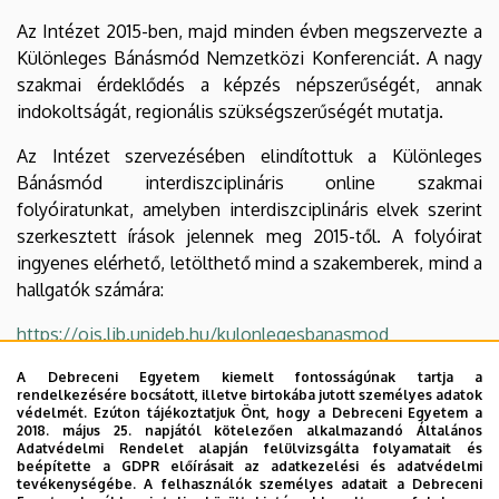
Az Intézet 2015-ben, majd minden évben megszervezte a
Különleges Bánásmód Nemzetközi Konferenciát. A nagy
szakmai érdeklődés a képzés népszerűségét, annak
indokoltságát, regionális szükségszerűségét mutatja.
Az Intézet szervezésében elindítottuk a Különleges
Bánásmód interdiszciplináris online szakmai
folyóiratunkat, amelyben interdiszciplináris elvek szerint
szerkesztett írások jelennek meg 2015-től. A folyóirat
ingyenes elérhető, letölthető mind a szakemberek, mind a
hallgatók számára:
https://ojs.lib.unideb.hu/kulonlegesbanasmod
A Debreceni Egyetem kiemelt fontosságúnak tartja a
rendelkezésére bocsátott, illetve birtokába jutott személyes adatok
védelmét. Ezúton tájékoztatjuk Önt, hogy a Debreceni Egyetem a
A tanszék oktatóinak kutatási és oktatási profilja és
2018. május 25. napjától kötelezően alkalmazandó Általános
elérhetősége
Adatvédelmi Rendelet alapján felülvizsgálta folyamatait és
beépítette a GDPR előírásait az adatkezelési és adatvédelmi
tevékenységébe. A felhasználók személyes adatait a Debreceni