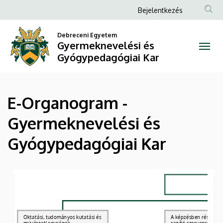
E-
Ugrás
Anonim
Bejelentkezés
a
Felhasználói
Organogram
tartalomra
Debreceni Egyetem
fiók
Gyermeknevelési és
-
menüje
Gyógypedagógiai Kar
Gyermeknevelési
és
E-Organogram -
Gyógypedagógiai
Gyermeknevelési és
Kar
Gyógypedagógiai Kar
|
Gyermeknevelési
és
Gyógypedagógiai