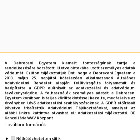
A Debreceni Egyetem kiemelt fontosságúnak tartja a
rendelkezésére bocsátott, illetve birtokába jutott személyes adatok
védelmét. Ezúton tájékoztatjuk Önt, hogy a Debreceni Egyetem a
2018. május 25. napjától kötelezően alkalmazandó Általános
Adatvédelmi Rendelet alapján felülvizsgálta folyamatait és
beépítette a GDPR előírásait az adatkezelési és adatvédelmi
tevékenységébe. A felhasználók személyes adatait a Debreceni
Egyetem korábban is teljes körültekintéssel kezelte, megfelelve az
érvényben lévő adatkezelési szabályozásoknak. A GDPR előírásait
követve frissítettük Adatvédelmi Tájékoztatónkat, amelyet az
alábbi linkre kattintva olvashat el:
Adatkezelési tájékoztató.
DE
Kancellária WAV Központ
További információk
Nélkülözhetetlen sütik