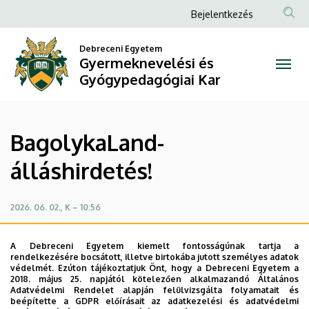
BagolykaLand-
Ugrás
Anonim
Bejelentkezés
a
Felhasználói
álláshirdetés!
tartalomra
Debreceni Egyetem
fiók
Gyermeknevelési és
|
menüje
Gyógypedagógiai Kar
Gyermeknevelési
és
BagolykaLand-
Gyógypedagógiai
álláshirdetés!
Kar
2026. 06. 02., K – 10:56
Mozgásfejlesztő és logopédus kollégát keresünk!
A Debreceni Egyetem kiemelt fontosságúnak tartja a
Bővül a BagolykaLand csapata!
rendelkezésére bocsátott, illetve birtokába jutott személyes adatok
védelmét. Ezúton tájékoztatjuk Önt, hogy a Debreceni Egyetem a
2018. május 25. napjától kötelezően alkalmazandó Általános
Mozgásfejlesztő és logopédus kollégát keresünk!
Adatvédelmi Rendelet alapján felülvizsgálta folyamatait és
beépítette a GDPR előírásait az adatkezelési és adatvédelmi