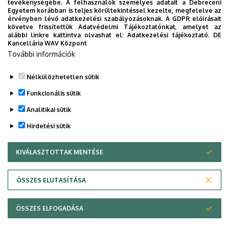
A debreceni BagolykaLandba keressük azt az új
tevékenységébe. A felhasználók személyes adatait a Debreceni
Egyetem korábban is teljes körültekintéssel kezelte, megfelelve az
kollégánkat, aki nemcsak letudja az órákat,
érvényben lévő adatkezelési szabályozásoknak. A GDPR előírásait
hanem szívvel-lélekkel beleteszi magát a munkába, és
követve frissítettük Adatvédelmi Tájékoztatónkat, amelyet az
alábbi linkre kattintva olvashat el:
Adatkezelési tájékoztató.
DE
örömmel sajátítja el a mi jól bevált
Kancellária WAV Központ
módszertanunkat!
További információk
Bővebb informácíók letöltése
Nélkülözhetetlen sütik
Legutóbbi frissítés:
2026. 06. 02. 11:02
Funkcionális sütik
Analitikai sütik
Hirdetési sütik
KIVÁLASZTOTTAK MENTÉSE
WITHDRAW CONSENT
Adatvédelem
Adatvédelem
ÖSSZES ELUTASÍTÁSA
Technikai információk
ÖSSZES ELFOGADÁSA
Copyright © 2026 Unideb