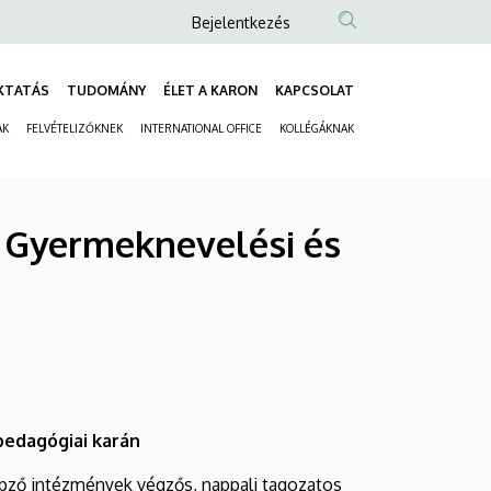
Anonim
Bejelentkezés
Felhasználói
fiók
KTATÁS
TUDOMÁNY
ÉLET A KARON
KAPCSOLAT
Fő
menüje
AK
FELVÉTELIZŐKNEK
INTERNATIONAL OFFICE
KOLLÉGÁKNAK
navigáció
Másodlagos
navigáció
E Gyermeknevelési és
edagógiai karán
épző intézmények végzős, nappali tagozatos