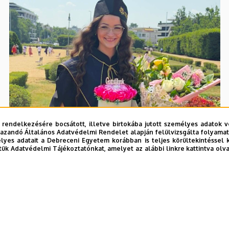
 rendelkezésére bocsátott, illetve birtokába jutott személyes adatok v
azandó Általános Adatvédelmi Rendelet alapján felülvizsgálta folyamata
yes adatait a Debreceni Egyetem korábban is teljes körültekintéssel 
tük Adatvédelmi Tájékoztatónkat, amelyet az alábbi linkre kattintva olv