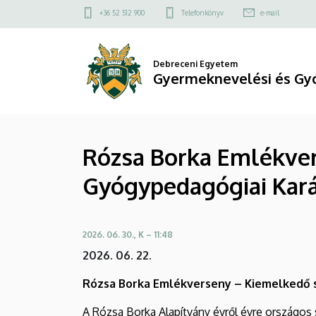
Rózsa
Ugrás
Felső
+36 52 512 900
Telefonkönyv
e-mail
a
kapcsolat
Borka
tartalomra
menü
Emlékverseny
Debreceni Egyetem
Gyermeknevelési és Gy
–
Kiemelkedő
Rózsa Borka Emlékver
siker
Gyógypedagógiai Kar
a
DE
2026. 06. 30., K – 11:48
Gyermeknevelési
2026. 06. 22.
és
Rózsa Borka Emlékverseny – Kiemelkedő 
Gyógypedagógiai
A Rózsa Borka Alapítvány évről évre országo