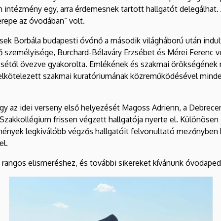
intézmény egy, arra érdemesnek tartott hallgatót delegálhat
repe az óvodában” volt.
sek Borbála budapesti óvónő a második világháború után indul
 személyisége, Burchard-Bélaváry Erzsébet és Mérei Ferenc vo
ésétől övezve gyakorolta. Emlékének és szakmai örökségének 
y elkötelezett szakmai kuratóriumának közreműködésével mind
ogy az idei verseny első helyezését Magoss Adrienn, a Debrec
Szakkollégium frissen végzett hallgatója nyerte el. Különöse
yek legkiválóbb végzős hallgatóit felvonultató mezőnyben bi
el.
 rangos elismeréshez, és további sikereket kívánunk óvodape