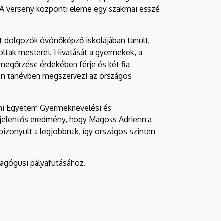
. A verseny központi eleme egy szakmai esszé
t dolgozók óvónőképző iskolájában tanult,
ltak mesterei. Hivatását a gyermekek, a
megőrzése érdekében férje és két fia
en tanévben megszervezi az országos
eni Egyetem Gyermeknevelési és
n jelentős eredmény, hogy Magoss Adrienn a
zonyult a legjobbnak, így országos szinten
dagógusi pályafutásához.