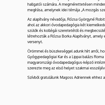
Karán
hallgatói számára. A megmérettetésen minden 
megírása, amelynek idei témája „A mozgás sze
|
Az alapítvány névadója, Rózsa Györgyné Robit
Gyermeknevelési
ahol az akkori óvodapedagógia két kiemelkedő
szülők és kollégái szeretetétől és megbecsül
és
létrehozták a Rózsa Borka Alapítványt, amel
Gyógypedagógiai
versenyt.
Örömmel és büszkeséggel adunk hírt arról, h
Kar
Gyógypedagógiai Kar és a Lippai balázs Roma 
magyarországi óvodapedagógus-képző intézmén
szerezte meg az első helyet szakmai esszéjév
Szívből gratulálunk Magoss Adriennek ehhez a