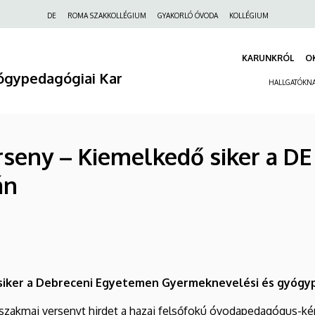
Felső
DE
ROMA SZAKKOLLÉGIUM
GYAKORLÓ ÓVODA
KOLLÉGIUM
navigáció
KARUNKRÓL
O
ógypedagógiai Kar
HALLGATÓKN
seny – Kiemelkedő siker a D
án
siker a Debreceni Egyetemen Gyermeknevelési és gyógyp
s szakmai versenyt hirdet a hazai felsőfokú óvodapedagógus-k