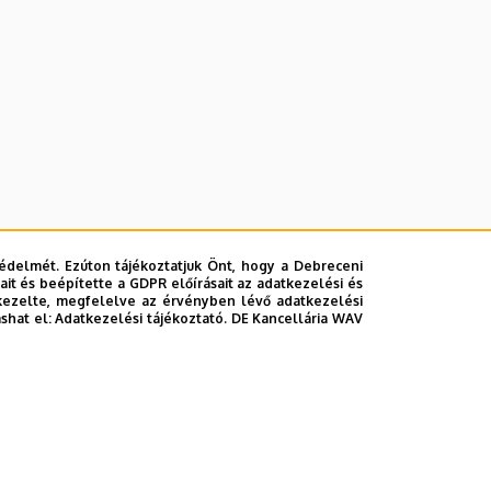
édelmét. Ezúton tájékoztatjuk Önt, hogy a Debreceni
it és beépítette a GDPR előírásait az adatkezelési és
kezelte, megfelelve az érvényben lévő adatkezelési
ashat el:
Adatkezelési tájékoztató.
DE Kancellária WAV