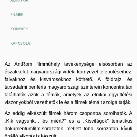
ALKOTÓK
FILMEK
KÖNYVEK
KAPCSOLAT
Az AntRom filmműhely tevékenysége elsősorban az
északkelet-magyarországi vidéki környezet településeihez,
falvakhoz és kisvárosokhoz köthető. A földrajzi és
társadalmi periféria magyarországi színterein koncentráltan
találhatók azok a témák, amelyek az etnikai együttélési
viszonyokból vezethetők le és a filmek témáit szolgáltatják.
Az eddig elkészült filmek három csoportba sorolhatók. A
„Kik vagyunk… és miért?” és a „Kisvilágok” tematikus
dokumentumfilm-sorozatok mellett több sorozaton kívüli
önálló alkotás is készült.