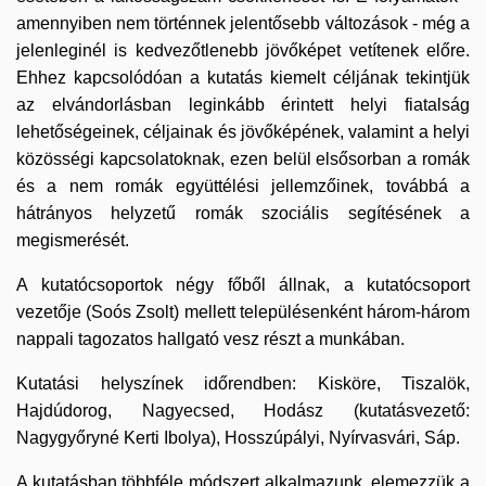
amennyiben nem történnek jelentősebb változások - még a
jelenleginél is kedvezőtlenebb jövőképet vetítenek előre.
Ehhez kapcsolódóan a kutatás kiemelt céljának tekintjük
az elvándorlásban leginkább érintett helyi fiatalság
lehetőségeinek, céljainak és jövőképének, valamint a helyi
közösségi kapcsolatoknak, ezen belül elsősorban a romák
és a nem romák együttélési jellemzőinek, továbbá a
hátrányos helyzetű romák szociális segítésének a
megismerését.
A kutatócsoportok négy főből állnak, a kutatócsoport
vezetője (Soós Zsolt) mellett településenként három-három
nappali tagozatos hallgató vesz részt a munkában.
Kutatási helyszínek időrendben: Kisköre, Tiszalök,
Hajdúdorog, Nagyecsed, Hodász (kutatásvezető:
Nagygyőryné Kerti Ibolya), Hosszúpályi, Nyírvasvári, Sáp.
A kutatásban többféle módszert alkalmazunk, elemezzük a