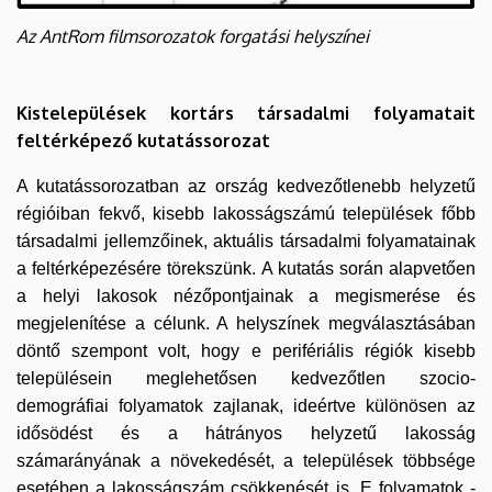
Az AntRom filmsorozatok forgatási helyszínei
Kistelepülések kortárs társadalmi folyamatait
feltérképező kutatássorozat
A kutatássorozatban az ország kedvezőtlenebb helyzetű
régióiban fekvő, kisebb lakosságszámú települések főbb
társadalmi jellemzőinek, aktuális társadalmi folyamatainak
a feltérképezésére törekszünk. A kutatás során alapvetően
a helyi lakosok nézőpontjainak a megismerése és
megjelenítése a célunk. A helyszínek megválasztásában
döntő szempont volt, hogy e perifériális régiók kisebb
településein meglehetősen kedvezőtlen szocio-
demográfiai folyamatok zajlanak, ideértve különösen az
idősödést és a hátrányos helyzetű lakosság
számarányának a növekedését, a települések többsége
esetében a lakosságszám csökkenését is. E folyamatok -