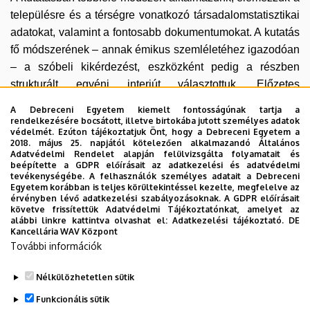
településre és a térségre vonatkozó társadalomstatisztikai
adatokat, valamint a fontosabb dokumentumokat. A kutatás
fő módszerének – annak émikus szemléletéhez igazodóan
– a szóbeli kikérdezést, eszközként pedig a részben
strukturált egyéni interjút választottuk. Előzetes
feltérképezés, majd a hólabda módszer segítségével
A Debreceni Egyetem kiemelt fontosságúnak tartja a
településenként legalább húsz egyéni interjút, s ahol van
rendelkezésére bocsátott, illetve birtokába jutott személyes adatok
védelmét. Ezúton tájékoztatjuk Önt, hogy a Debreceni Egyetem a
rá lehetőség, fiatalokkal egy-egy fókuszcsoportos interjút
2018. május 25. napjától kötelezően alkalmazandó Általános
készítünk el. Törekszünk arra, hogy a válaszadók szocio-
Adatvédelmi Rendelet alapján felülvizsgálta folyamatait és
beépítette a GDPR előírásait az adatkezelési és adatvédelmi
demográfiai szempontból sokszínűek legyenek, s ezáltal a
tevékenységébe. A felhasználók személyes adatait a Debreceni
Egyetem korábban is teljes körültekintéssel kezelte, megfelelve az
települések lehető legtöbb csoportjából csatornázzunk be
érvényben lévő adatkezelési szabályozásoknak. A GDPR előírásait
véleményeket.
követve frissítettük Adatvédelmi Tájékoztatónkat, amelyet az
alábbi linkre kattintva olvashat el:
Adatkezelési tájékoztató.
DE
Kancellária WAV Központ
Az egyes kutatási helyszínekhez kapcsolódóan
További információk
zárótanulmányok készülnek, melyek tanulmánykötetben,
illetve hazai szakfolyóiratokban jelennek meg.
Nélkülözhetetlen sütik
Legutóbbi frissítés:
2024. 02. 20. 13:57
Funkcionális sütik