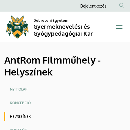
AntRom
Ugrás
Anonim
Bejelentkezés
a
Felhasználói
Filmműhely
tartalomra
Debreceni Egyetem
fiók
Gyermeknevelési és
-
menüje
Gyógypedagógiai Kar
Helyszínek
|
AntRom Filmműhely -
Gyermeknevelési
Helyszínek
és
Gyógypedagógiai
Oldalmenü
NYITÓLAP
Kar
KONCEPCIÓ
HELYSZÍNEK