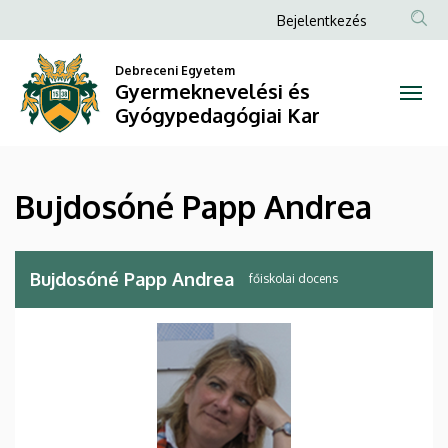
Bujdosóné
Ugrás
Anonim
Bejelentkezés
a
Felhasználói
Papp
tartalomra
Debreceni Egyetem
fiók
Gyermeknevelési és
Andrea
menüje
Gyógypedagógiai Kar
|
Gyermeknevelési
Bujdosóné Papp Andrea
és
Gyógypedagógiai
Bujdosóné Papp Andrea
főiskolai docens
Kar