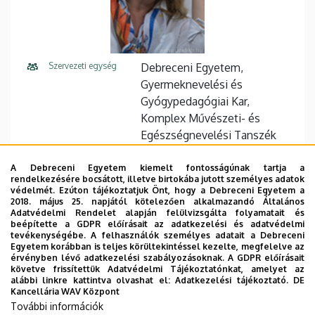
Szervezeti egység
Debreceni Egyetem,
Gyermeknevelési és
Gyógypedagógiai Kar,
Komplex Művészeti- és
Egészségnevelési Tanszék
Központi telefonszám
+36 52 512 900
25010
A Debreceni Egyetem kiemelt fontosságúnak tartja a
rendelkezésére bocsátott, illetve birtokába jutott személyes adatok
E-mail cím
bpandi@ped.unideb.hu
védelmét. Ezúton tájékoztatjuk Önt, hogy a Debreceni Egyetem a
2018. május 25. napjától kötelezően alkalmazandó Általános
Adatvédelmi Rendelet alapján felülvizsgálta folyamatait és
Cím
4220 Hajdúböszörmény,
beépítette a GDPR előírásait az adatkezelési és adatvédelmi
Désány István utca 1-9.
tevékenységébe. A felhasználók személyes adatait a Debreceni
Egyetem korábban is teljes körültekintéssel kezelte, megfelelve az
érvényben lévő adatkezelési szabályozásoknak. A GDPR előírásait
Épület
GYGYK Főépület
követve frissítettük Adatvédelmi Tájékoztatónkat, amelyet az
alábbi linkre kattintva olvashat el:
Adatkezelési tájékoztató.
DE
Emelet, ajtó
földszint, 009
Kancellária WAV Központ
További információk