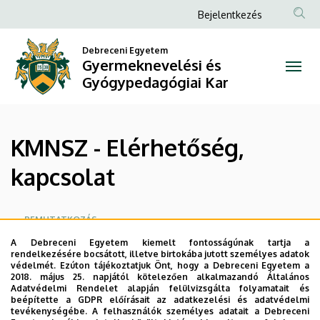
KMNSZ
Ugrás
Anonim
Bejelentkezés
a
Felhasználói
-
tartalomra
Debreceni Egyetem
fiók
Gyermeknevelési és
Elérhetőség,
menüje
Gyógypedagógiai Kar
kapcsolat
|
KMNSZ - Elérhetőség,
Gyermeknevelési
kapcsolat
és
Gyógypedagógiai
Oldalmenü
BEMUTATKOZÁS
Kar
A Debreceni Egyetem kiemelt fontosságúnak tartja a
KONFERENCIÁK, KÖTETEK, DOKUMENTUMOK
rendelkezésére bocsátott, illetve birtokába jutott személyes adatok
védelmét. Ezúton tájékoztatjuk Önt, hogy a Debreceni Egyetem a
2018. május 25. napjától kötelezően alkalmazandó Általános
TOVÁBBKÉPZÉSEK
Adatvédelmi Rendelet alapján felülvizsgálta folyamatait és
beépítette a GDPR előírásait az adatkezelési és adatvédelmi
tevékenységébe. A felhasználók személyes adatait a Debreceni