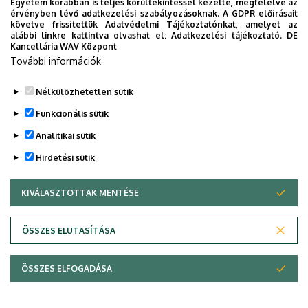
MŰSOROK, KULTÚRÁLIS PROGRAMOK, KIÁLLÍTÁSOK
Egyetem korábban is teljes körültekintéssel kezelte, megfelelve az
érvényben lévő adatkezelési szabályozásoknak. A GDPR előírásait
követve frissítettük Adatvédelmi Tájékoztatónkat, amelyet az
ELÉRHETŐSÉG, KAPCSOLAT
alábbi linkre kattintva olvashat el:
Adatkezelési tájékoztató.
DE
Kancellária WAV Központ
További információk
komplexmnsz@gmail.com
Nélkülözhetetlen sütik
Legutóbbi frissítés:
2022. 08. 25. 15:37
Funkcionális sütik
Analitikai sütik
Hirdetési sütik
KIVÁLASZTOTTAK MENTÉSE
WITHDRAW CONSENT
Adatvédelem
Adatvédelem
ÖSSZES ELUTASÍTÁSA
Technikai információk
ÖSSZES ELFOGADÁSA
Copyright © 2026 Unideb