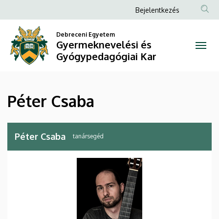
Péter
Ugrás
Anonim
Bejelentkezés
a
Felhasználói
Csaba
tartalomra
Debreceni Egyetem
fiók
Gyermeknevelési és
|
menüje
Gyógypedagógiai Kar
Gyermeknevelési
és
Péter Csaba
Gyógypedagógiai
Kar
Péter Csaba
tanársegéd