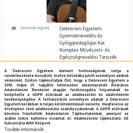
Szervezeti egység
Debreceni Egyetem,
Gyermeknevelési és
Gyógypedagógiai Kar,
Komplex Művészeti- és
Egészségnevelési Tanszék
Központi telefonszám
+36 52 560 010
A Debreceni Egyetem kiemelt fontosságúnak tartja a
rendelkezésére bocsátott, illetve birtokába jutott személyes adatok
E-mail cím
peter.csaba@ped.unideb.hu
védelmét. Ezúton tájékoztatjuk Önt, hogy a Debreceni Egyetem a
2018. május 25. napjától kötelezően alkalmazandó Általános
Adatvédelmi Rendelet alapján felülvizsgálta folyamatait és
Cím
4220 Hajdúböszörmény
beépítette a GDPR előírásait az adatkezelési és adatvédelmi
Désány István utca 1-9
tevékenységébe. A felhasználók személyes adatait a Debreceni
Egyetem korábban is teljes körültekintéssel kezelte, megfelelve az
érvényben lévő adatkezelési szabályozásoknak. A GDPR előírásait
Épület
GYGYK Főépület
követve frissítettük Adatvédelmi Tájékoztatónkat, amelyet az
alábbi linkre kattintva olvashat el:
Adatkezelési tájékoztató.
DE
Emelet, ajtó
földszint, 024
Kancellária WAV Központ
További információk